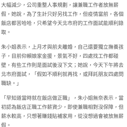
大幅減少，公司重整人事規劃，讓兼職工作者放無薪
假，她說，為了生計只好另找工作，但疫情當前，各個
飯店都苦哈哈，只希望今天北市府的工作面試能順利錄
取。
朱小姐表示，上月才與前夫離婚，自己還要獨立撫養孩
子，目前仰賴娘家金援，景氣不好，四處找工作都碰
壁，有些工作則是面試後沒下文；她說，今天下午將去
北市府面試，「假如不順利就再找，或拜託朋友四處問
職缺。」
「早知道當時就在飯店做正職」，朱小姐無奈表示，當
初認為飯店正職工作薪資少，即使兼職相對沒保障，但
薪水較高，只想著賺錢貼補家用，從沒想過會被放無薪
假。