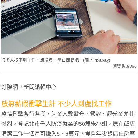
很多人找不到工作，想增員，開口問問吧！(圖／Pixabay)
瀏覽數:5860
好險網／新聞編輯中心
放無薪假衝擊生計 不少人到處找工作
疫情衝擊各行各業，失業人數攀升，餐飲、觀光業尤其
慘烈，登記北市千人防疫就業的50歲朱小姐，原在飯店
清潔工作一個月可賺入5、6萬元，豈料年後飯店住房率