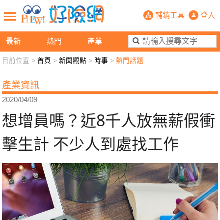
想增員嗎？近8千人放無薪假衝擊生計
輔銷工具
登入
最新
熱門
產業
目前位置 >
首頁
>
新聞觀點
>
時事
>
熱門話題
新聞觀點
業務交流
好險懂生活
好險談健康
產業資訊
退休先準備
好險學堂
輔銷工具
活動專區
2020/04/09
想增員嗎？近8千人放無薪假衝
擊生計 不少人到處找工作