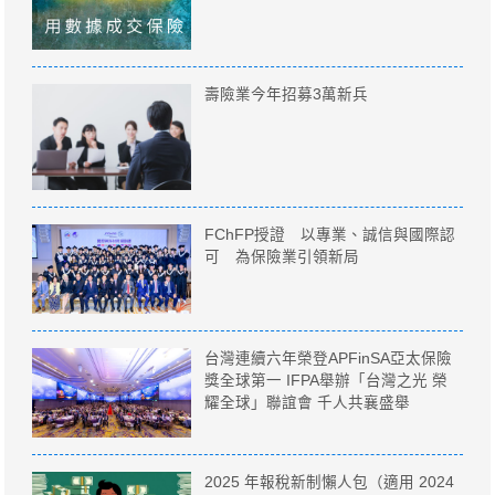
壽險業今年招募3萬新兵
FChFP授證 以專業、誠信與國際認
可 為保險業引領新局
台灣連續六年榮登APFinSA亞太保險
獎全球第一 IFPA舉辦「台灣之光 榮
耀全球」聯誼會 千人共襄盛舉
2025 年報稅新制懶人包（適用 2024