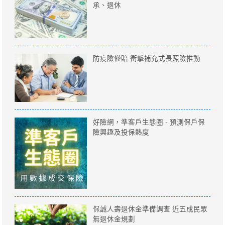
承、退休
防疫險慘賠 衝擊補充式長照險推動
好險網，準客戶生態圈 - 預測保戶保
險興趣及投保熱度
保誠人壽退休金準備調查 近五成民眾
無退休金規劃