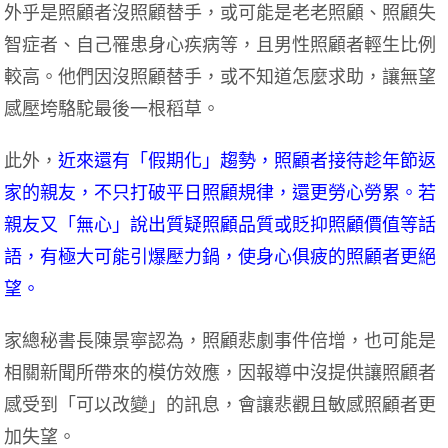
外乎是照顧者沒照顧替手，或可能是老老照顧、照顧失
智症者、自己罹患身心疾病等，且男性照顧者輕生比例
較高。他們因沒照顧替手，或不知道怎麼求助，讓無望
感壓垮駱駝最後一根稻草。
此外，
近來還有「假期化」趨勢，照顧者接待趁年節返
家的親友，不只打破平日照顧規律，還更勞心勞累。若
親友又「無心」說出質疑照顧品質或貶抑照顧價值等話
語，有極大可能引爆壓力鍋，使身心俱疲的照顧者更絕
望。
家總秘書長陳景寧認為，照顧悲劇事件倍增，也可能是
相關新聞所帶來的模仿效應，因報導中沒提供讓照顧者
感受到「可以改變」的訊息，會讓悲觀且敏感照顧者更
加失望。