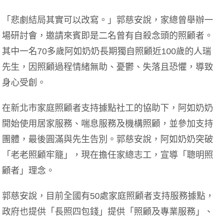
「悲劇結局其實可以改寫。」郭慈安說，家總曾舉辦一
場研討會，邀請來賓即是二名曾有自殺念頭的照顧者。
其中一名70多歲阿如奶奶長期獨自照顧近100歲的人瑞
先生，因照顧過程情緒無助、憂鬱、失落且恐懼，導致
身心受創。
在新北市家庭照顧者支持據點社工的協助下，阿如奶奶
開始使用居家服務、喘息服務及機構照顧，並參加支持
團體，最後圓滿與先生告別。郭慈安說，阿如奶奶突破
「老老照顧牢籠」，現在擔任家總志工，宣導「聰明照
顧者」理念。
郭慈安說，目前全國有50處家庭照顧者支持服務據點，
政府也提供「長照四包錢」提供「照顧及專業服務」、