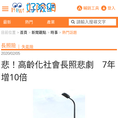
悲！高齡化社會長照悲劇 7年增10倍
輔銷工具
登入
最新
熱門
產業
目前位置 >
首頁
>
新聞觀點
>
時事
>
熱門話題
新聞觀點
業務交流
好險懂生活
好險談健康
長照險
失能險
退休先準備
好險學堂
輔銷工具
活動專區
2020/02/05
悲！高齡化社會長照悲劇 7年
增10倍