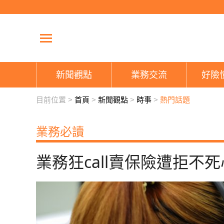
新聞觀點
業務交流
好險
目前位置 >
首頁
>
新聞觀點
>
時事
>
熱門話題
業務必讀
業務狂call賣保險遭拒不