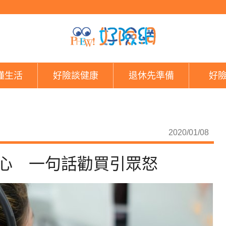
業務狂call賣保險遭
懂生活
好險談健康
退休先準備
好
2020/01/08
死心 一句話勸買引眾怒