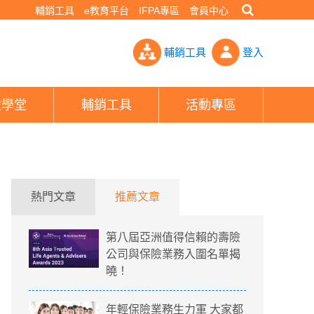
輔銷工具
e教育平台
IFPA專區
會員中心
拒不死心 一句話勸買引眾怒- PHEW!好險網
輔銷工具
登入
險學堂
輔銷工具
活動專區
熱門文章
推薦文章
第八屆亞洲值得信賴的壽險
公司與保險業務入圍名單揭
曉！
年輕保險業務生力軍 大家都