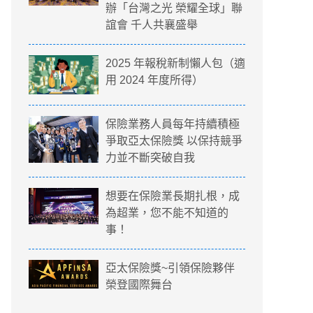
辦「台灣之光 榮耀全球」聯
誼會 千人共襄盛舉
2025 年報稅新制懶人包（適
用 2024 年度所得）
保險業務人員每年持續積極
爭取亞太保險獎 以保持競爭
力並不斷突破自我
想要在保險業長期扎根，成
為超業，您不能不知道的
事！
亞太保險獎~引領保險夥伴
榮登國際舞台