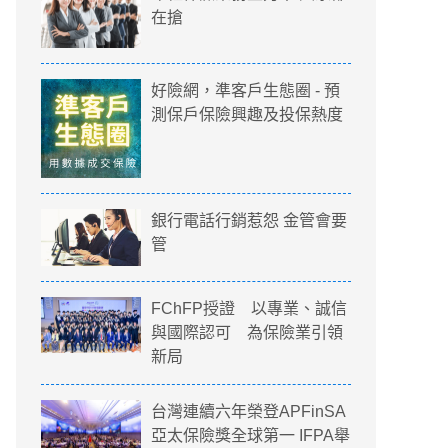
在搶
好險網，準客戶生態圈 - 預
測保戶保險興趣及投保熱度
銀行電話行銷惹怨 金管會要
管
FChFP授證 以專業、誠信
與國際認可 為保險業引領
新局
台灣連續六年榮登APFinSA
亞太保險獎全球第一 IFPA舉