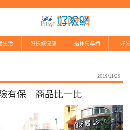
外送員營業機車險 2
懂生活
好險談健康
退休先準備
好
2019/11/26
險有保 商品比一比