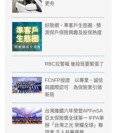
更夯
好險網，準客戶生態圈 - 預
測保戶保險興趣及投保熱度
RBC拉警報 後段班要緊張了
FChFP授證 以專業、誠信
與國際認可 為保險業引領
新局
台灣連續六年榮登APFinSA
亞太保險獎全球第一 IFPA舉
辦「台灣之光 榮耀全球」聯
誼會 千人共襄盛舉