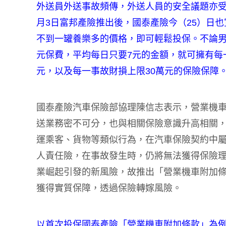
外送員外送事故頻傳，外送人員的安全議題亦受
月3日富邦產險推出後，國泰產險今（25）日
不到一罐養樂多的價格，即可輕鬆投保。不論男女
元保費，平均每日只要7元的金額，就可擁有每一
元，以及每一事故財損上限30萬元的保險保障
國泰產險汽車保險部協理陳信志表示，營業機
送業務密不可分，也與相關保險意識升高相關
運乘客、貨物等類似行為，在汽車保險契約中
人責任險，在事故發生時，仍將無法獲得保險
業崛起引發的新風險，故推出「營業機車附加
獲得實質保障，透過保險轉嫁風險。
以首次投保國泰產險「營業機車附加條款」為