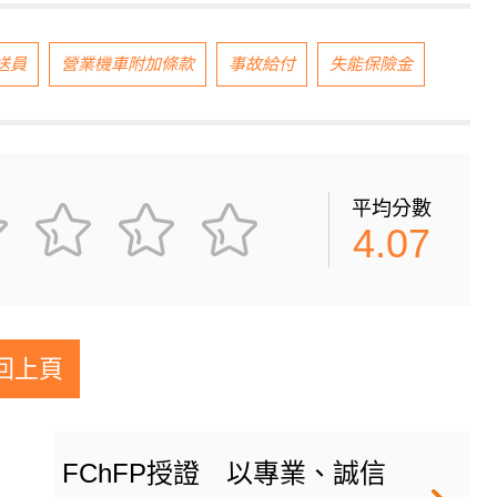
送員
營業機車附加條款
事故給付
失能保險金
平均分數
4.07
回上頁
FChFP授證 以專業、誠信