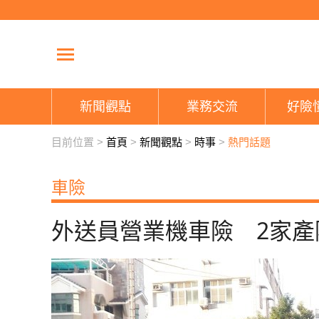
新聞觀點
業務交流
好險
目前位置 >
首頁
>
新聞觀點
>
時事
>
熱門話題
車險
外送員營業機車險 2家產