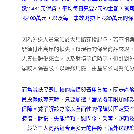
繳2,481元保費，平均每日只要7元的金額，
限400萬元，以及每一事故財損上限30萬元的
因為外送人員常須於大馬路穿梭趕單，若不慎
能須付出高昂的損失。以現行的保險商品來說
人責任體傷死亡，以及財損等保險等，但針對
駕駛人傷害險，以轉嫁風險，由產險公司幫忙
而為減低民眾比較的麻煩與費用負擔，國泰產
員投保該專案時，只要加選「營業機車附加條款
保障。據了解該專案以全面性的保障與固定費
體傷、財損、失能增額、慰問金、乘客、超額及
一般第三人商品組合更多元的保障，讓外送族