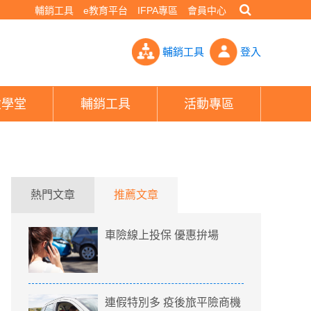
輔銷工具
e教育平台
IFPA專區
會員中心
家產險有保 商品比一比- PHEW!好險網
輔銷工具
登入
險學堂
輔銷工具
活動專區
熱門文章
推薦文章
車險線上投保 優惠拚場
連假特別多 疫後旅平險商機