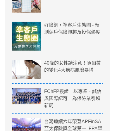
好險網，準客戶生態圈 - 預
測保戶保險興趣及投保熱度
40歲的女性請注意！賀爾蒙
的變化4大疾病風險暴增
FChFP授證 以專業、誠信
與國際認可 為保險業引領
新局
台灣連續六年榮登APFinSA
亞太保險獎全球第一 IFPA舉