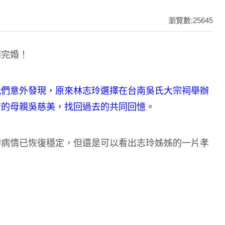
瀏覽數:25645
利完婚！
我們意外發現，原來林志玲選擇在台南吳氏大宗祠舉辦
苦的母親吳慈美，找回過去的共同回憶。
的病情已恢復穩定，但還是可以看出志玲姊姊的一片孝