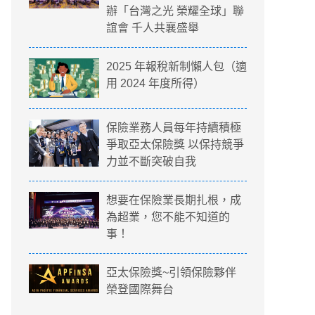
辦「台灣之光 榮耀全球」聯
誼會 千人共襄盛舉
2025 年報稅新制懶人包（適
用 2024 年度所得）
保險業務人員每年持續積極
爭取亞太保險獎 以保持競爭
力並不斷突破自我
想要在保險業長期扎根，成
為超業，您不能不知道的
事！
亞太保險獎~引領保險夥伴
榮登國際舞台