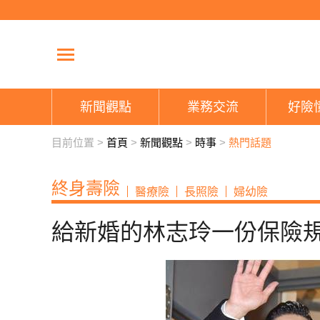
新聞觀點
業務交流
好險
目前位置 >
首頁
>
新聞觀點
>
時事
>
熱門話題
終身壽險
醫療險
長照險
婦幼險
給新婚的林志玲一份保險