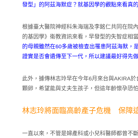
發型」的阿茲海默症？就基因學的觀點來看真
根據臺大醫院神經科朱海瑞及李銘仁共同在院內發表的一篇
的基因學》衛教資訊來看，早發型的失智症相當
的母親雖然在60多歲被檢查出罹患阿茲海默，
證實是否會遺傳至下一代，所以建議最好得先
此外，據傳林志玲早在今年6月來台與AKIRA
顆卵，希望能與丈夫生孩子，但這年齡懷孕恐
林志玲將面臨高齡產子危機 保障
一直以來，不管是婦產科或小兒科醫師都曾不