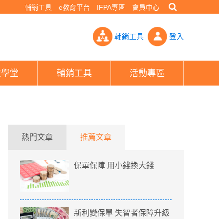
輔銷工具
e教育平台
IFPA專區
會員中心
險規劃建議- PHEW!好險網
輔銷工具
登入
險學堂
輔銷工具
活動專區
熱門文章
推薦文章
保單保障 用小錢換大錢
新利變保單 失智者保障升級