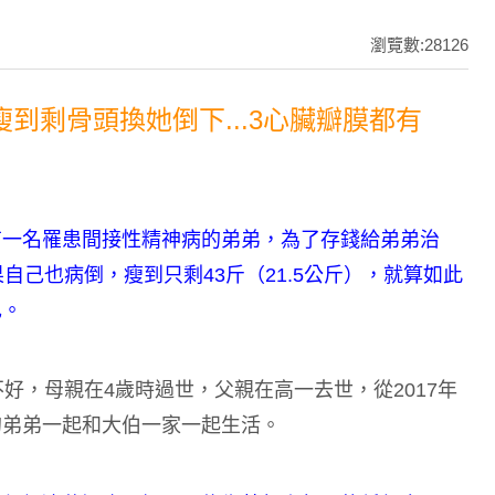
瀏覽數:28126
瘦到剩骨頭換她倒下...3心臟瓣膜都有
有一名罹患間接性精神病的弟弟，為了存錢給弟弟治
自己也病倒，瘦到只剩43斤（21.5公斤），就算如此
己。
好，母親在4歲時過世，父親在高一去世，從2017年
的弟弟一起和大伯一家一起生活。