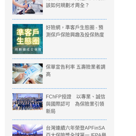
該如何規劃才周全？
好險網，準客戶生態圈 - 預
測保戶保險興趣及投保熱度
保單宣告利率 五壽險業者調
高
FChFP授證 以專業、誠信
與國際認可 為保險業引領
新局
台灣連續六年榮登APFinSA
亞太保險獎全球第一 IFPA舉