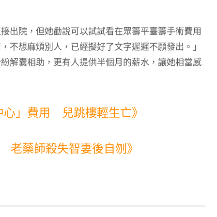
直接出院，但她勸說可以試試看在眾籌平臺籌手術費用
結，不想麻煩別人，已經擬好了文字遲遲不願發出。」
紛紛解囊相助，更有人提供半個月的薪水，讓她相當感
中心」費用 兒跳樓輕生亡》
力 老藥師殺失智妻後自刎》