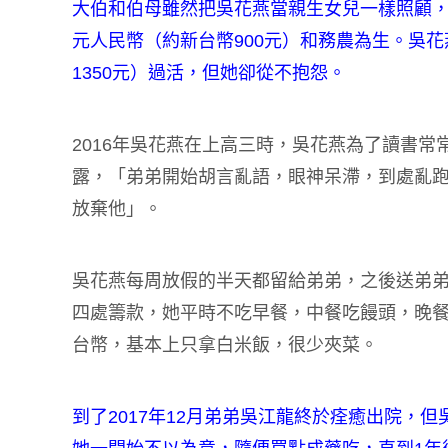
大伯和伯母雖然把吳花燕當親生女兒一樣照顧，
元人民幣（約新台幣900元）和務農為生。吳花
1350元）過活，但她卻從不抱怨。
2016年吳花燕在上高三時，吳花燕為了讀書
露，「弟弟開始胡言亂語，眼神呆滯，到處亂
放棄他」。
吳花燕每周放假的半天都留給弟弟，之後送弟弟住
四處籌款，她平時不吃早餐，中餐吃饅頭，晚餐
台幣，基本上只拿白米飯，很少夾菜。
到了2017年12月弟弟吳江龍終於痊癒出院，