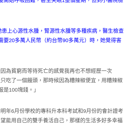
後開始呼吸困難，甚至失眠1整個星期，但到小醫院檢
，她患上心源性水腫，腎源性水腫等多種疾病，醫生檢查
需要20多萬人民幣（約台幣90多萬元）時，她覺得害
種因為貧窮而等待死亡的感覺我再也不想經歷一次
天只吃了一個饅頭，那時候因為糟辣椒便宜，用糟辣椒
是100塊錢。」
明年6月份學校的專科升本科考試和9月份的會計證考
希望能用自己的雙手養活自己，那樣的生活多好多幸福