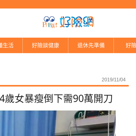
為救生病弟日花10元！
懂生活
好險談健康
退休先準備
好
2019/11/04
4歲女暴瘦倒下需90萬開刀