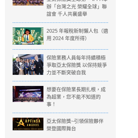
辦「台灣之光 榮耀全球」聯
誼會 千人共襄盛舉
2025 年報稅新制懶人包（適
用 2024 年度所得）
保險業務人員每年持續積極
爭取亞太保險獎 以保持競爭
力並不斷突破自我
想要在保險業長期扎根，成
為超業，您不能不知道的
事！
亞太保險獎~引領保險夥伴
榮登國際舞台