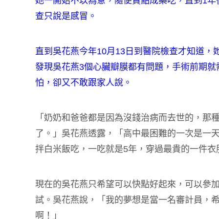
她一開始不以為意，隨便買點成藥吃，直到1年
查只說是感冒。
直到吳花燕今年10月13日到醫院檢查才知道
發現吳花燕3個心臟瓣膜都有問題，手術前期就
怕，卻又不敢跟家人說。
「奶奶和爸爸都是因為沒錢治病而去世的，那
了。」吳花燕透露，「高中最困難的一次是一
拌白米飯吃，一吃就是5年，穿過最貴的一件衣服
現在的吳花燕只希望可以快點好起來，可以參加
試。吳花燕說，「我的夢想是當一名審計員，
啊！」