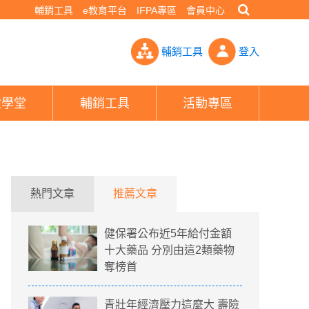
輔銷工具
e教育平台
IFPA專區
會員中心
 24歲女暴瘦倒下需90萬開刀- PHEW!好險網
輔銷工具
登入
險學堂
輔銷工具
活動專區
熱門文章
推薦文章
健保署公布近5年給付金額
十大藥品 分別由這2類藥物
奪榜首
青壯年經濟壓力這麼大 壽險