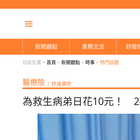
新聞觀點
業務交流
好險
目前位置 >
首頁
>
新聞觀點
>
時事
>
熱門話題
醫療險
終身壽險
為救生病弟日花10元！ 2