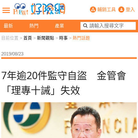
7年逾20件監守自盜 金管會「理專十
輔銷工具
登入
最新
熱門
產業
目前位置 >
首頁
>
新聞觀點
>
時事
>
熱門話題
新聞觀點
業務交流
好險懂生活
好險談健康
2019/08/23
退休先準備
好險學堂
輔銷工具
活動專區
7年逾20件監守自盜 金管會
「理專十誡」失效