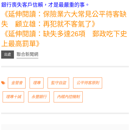
銀行喪失客戶信賴，才是最嚴重的事。
《延伸閱讀：保險業六大常見公平待客缺
失 顧立雄：再犯就不客氣了》
《延伸閱讀：缺失多達26項 郵政吃下史
上最高罰單》
聯合新聞網
金管會
理專
監守自盜
公平待客原則
理專十誡
永豐銀行
內稽內控機制