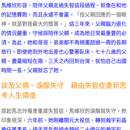
馬維欣形容，陪伴父親走過失智這段過程，就像在和他
的記憶賽跑，而且永遠不會贏。
「但父親回應的一個眼
神，就是對我最大的獎賞。」
這三年來，父親腦力退化
的情況嚴重，守候與陪伴父親，成為她日常最重要的必
須。為此，她和哥哥、弟弟都不再規畫超過一周的長期
旅行。即使她到外地出差也心繫著臥床、七十八歲的父
親，盡量縮短在兩、三天之內回到台灣，就怕自己出國
時間一長，父親就忘了她。
談及父親、淚腺失守 藉由失智症重新思
考人生價值
提起馬志玲罹患重度失智症，馬維欣的淚腺就失守。她
印象很深，
六年前，她剛離開元大投信、轉到瀚宇彩晶
擔任董事長，接手當年虧損金額逾二十億元的瀚宇彩