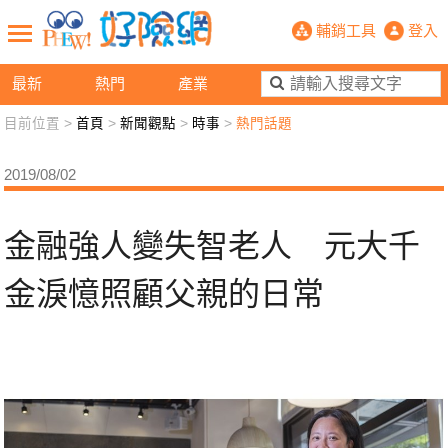
金融強人變失智老人 元大千金淚憶照
輔銷工具
登入
最新
熱門
產業
目前位置 >
首頁
>
新聞觀點
>
時事
>
熱門話題
新聞觀點
業務交流
好險懂生活
好險談健康
2019/08/02
退休先準備
好險學堂
輔銷工具
活動專區
金融強人變失智老人 元大千
金淚憶照顧父親的日常