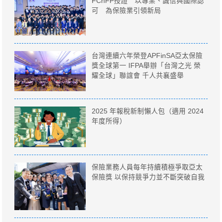
FChFP授證 以專業、誠信與國際認
可 為保險業引領新局
台灣連續六年榮登APFinSA亞太保險
獎全球第一 IFPA舉辦「台灣之光 榮
耀全球」聯誼會 千人共襄盛舉
2025 年報稅新制懶人包（適用 2024
年度所得）
保險業務人員每年持續積極爭取亞太
保險獎 以保持競爭力並不斷突破自我