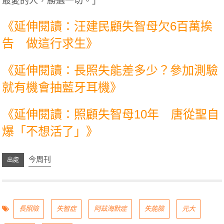
最愛的人，勝過一切。」
《延伸閱讀：汪建民顧失智母欠6百萬挨
告 做這行求生》
《延伸閱讀：長照失能差多少？參加測驗
就有機會抽藍牙耳機》
《延伸閱讀：照顧失智母10年 唐從聖自
爆「不想活了」》
今周刊
長照險
失智症
阿茲海默症
失能險
元大