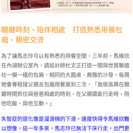
關鍵時刻、陪伴相處 打造熟悉用餐包
廂、親密交流
為了讓馬志玲可以有熟悉的用餐空間，三年前，馬維欣
在內湖辦公室內，請設計師杜文正打造一間與世貿聯誼
社一模一樣的包廂，相同的大圓桌、典雅的沙發，每周
她會專程接父親去包廂用餐兩到三次，「我很高興在關
鍵時間抓住與爸爸相處的時刻，在父親還能行走時，陪
他吃飯、與他互動。」
失智症的退化像是溜滑梯的下滑，速度快得令馬維欣難
以想像，這一年多來，馬志玲已無法下床行走，出門更