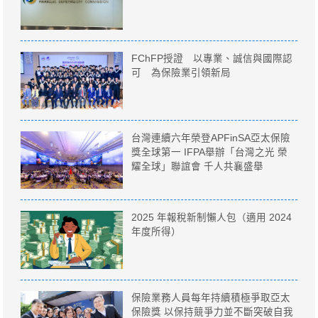
FChFP授證 以專業、誠信與國際認
可 為保險業引領新局
台灣連續六年榮登APFinSA亞太保險
獎全球第一 IFPA舉辦「台灣之光 榮
耀全球」聯誼會 千人共襄盛舉
2025 年報稅新制懶人包（適用 2024
年度所得）
保險業務人員每年持續積極爭取亞太
保險獎 以保持競爭力並不斷突破自我