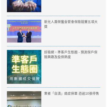
新光人壽榮獲金管會保險競賽五項大
獎
好險網，準客戶生態圈 - 預測保戶保
險興趣及投保熱度
業者「自清」癌症保單 恐逾10張停售