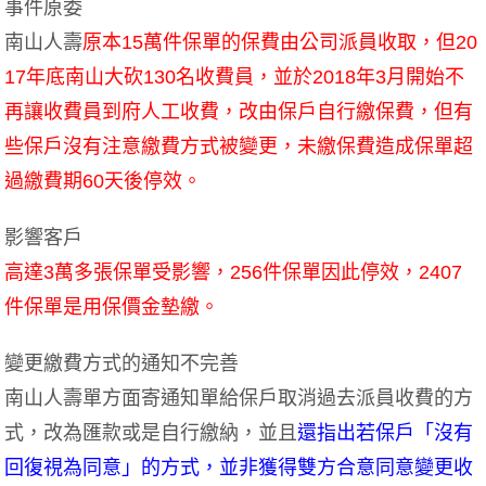
事件原委
南山人壽
原本15萬件保單的保費由公司派員收取，但20
17年底南山大砍130名收費員，並於2018年3月開始不
再讓收費員到府人工收費，改由保戶自行繳保費，但有
些保戶沒有注意繳費方式被變更，未繳保費造成保單超
過繳費期60天後停效。
影響客戶
高達3萬多張保單受影響，256件保單因此停效，2407
件保單是用保價金墊繳。
變更繳費方式的通知不完善
南山人壽單方面寄通知單給保戶取消過去派員收費的方
式，改為匯款或是自行繳納，並且
還指出若保戶「沒有
回復視為同意」的方式，並非獲得雙方合意同意變更收