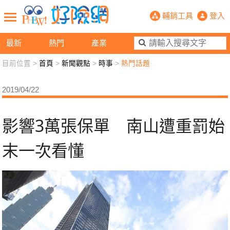
影響3萬張保單 南山遭重罰始末一次
輔銷工具
登入
最新
熱門
產業
目前位置 >
首頁
>
新聞觀點
>
時事
>
熱門話題
新聞觀點
業務交流
好險懂生活
好險談健康
2019/04/22
退休先準備
好險學堂
輔銷工具
活動專區
影響3萬張保單 南山遭重罰始
末一次看懂