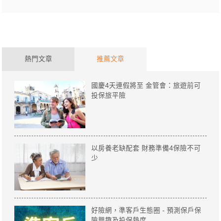
熱門文章
推薦文章
國慶4天連假將至 金管會：旅遊前可
投保旅平險
以房養老缺配套 財務準備4保險不可
少
好險網，準客戶生態圈 - 預測保戶保
險興趣及投保熱度