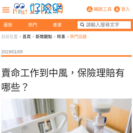
賣命工作到中風，保險理賠有哪些？-
輔銷工具
登入
最新
熱門
產業
目前位置 >
首頁
>
新聞觀點
>
時事
>
熱門話題
新聞觀點
業務交流
好險懂生活
好險談健康
2019/01/09
退休先準備
好險學堂
輔銷工具
活動專區
賣命工作到中風，保險理賠有
哪些？