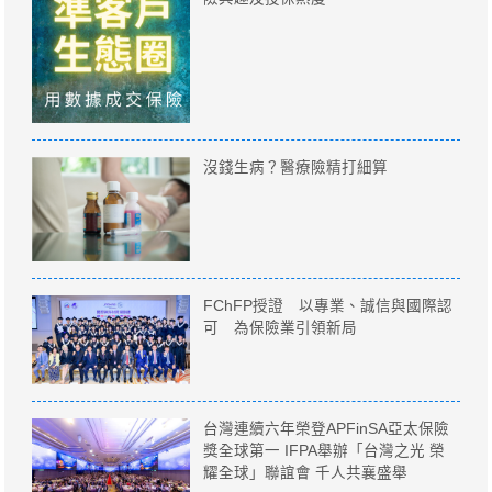
沒錢生病？醫療險精打細算
FChFP授證 以專業、誠信與國際認
可 為保險業引領新局
台灣連續六年榮登APFinSA亞太保險
獎全球第一 IFPA舉辦「台灣之光 榮
耀全球」聯誼會 千人共襄盛舉