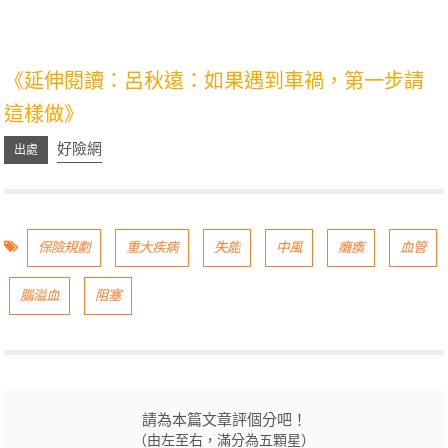
關鍵字：職災,勞保,中風,腦溢血,失能,殘障手冊,保險規
劃,失能認定,巴士量表,長照險,醫療險,輔助用具
《延伸閱讀：呂秋遠：如果遇到車禍，第一步請
這樣做》
好險網
保險規劃
重大疾病
失能
中風
癱瘓
血管
腦溢血
阻塞
請為本篇文章評個分吧！
（由左至右，滿分為五顆星）