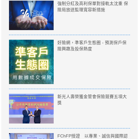
強制分紅及高利保單對接軌太沈重 保
險局放送監理寬容新措施
好險網，準客戶生態圈 - 預測保戶保
險興趣及投保熱度
新光人壽榮獲金管會保險競賽五項大
獎
FChFP授證 以專業、誠信與國際認