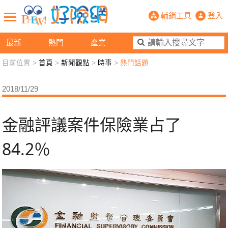
金融評議案件保險業占了84.2％- P
輔銷工具
登入
最新
熱門
產業
目前位置 >
首頁
>
新聞觀點
>
時事
>
熱門話題
新聞觀點
業務交流
好險懂生活
好險談健康
2018/11/29
退休先準備
好險學堂
輔銷工具
活動專區
金融評議案件保險業占了
84.2％