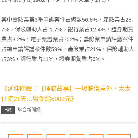
其中壽險業第3季申訴案件占總數56.8%，產險業占25.
7%，保險輔助人占 1.7%，銀行業占12.4%，證券期貨
業占3.2%，電子票證業占 0.2%；壽險業申請評議案件
占總申請評議案件數59%，產險業占21%，保險輔助人
占3%，銀行業占11%，證券期貨業占6%。
關鍵字：利變型,美元,外幣,人民幣,儲蓄險,理財,保障,儲
蓄險,退休金,養老,教育基金
《延伸閱讀：
【理賠故事】一場腦傷意外，太太
住院21天…勞保給6002元
》
聯合新聞網