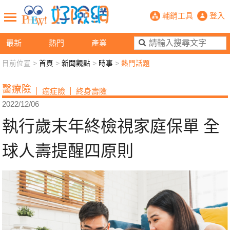
執行歲末年終檢視家庭保單 全球人壽
輔銷工具
登入
最新
熱門
產業
目前位置 >
首頁
>
新聞觀點
>
時事
>
熱門話題
新聞觀點
業務交流
好險懂生活
好險談健康
醫療險
癌症險
終身壽險
退休先準備
好險學堂
輔銷工具
活動專區
2022/12/06
執行歲末年終檢視家庭保單 全
球人壽提醒四原則