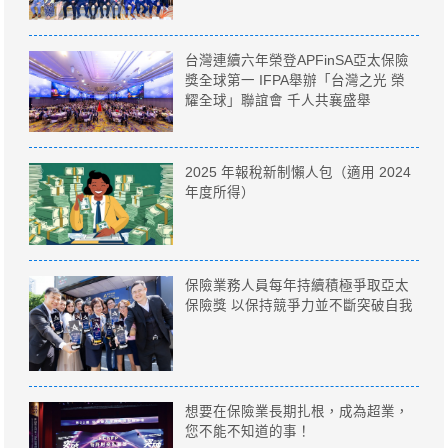
台灣連續六年榮登APFinSA亞太保險
獎全球第一 IFPA舉辦「台灣之光 榮
耀全球」聯誼會 千人共襄盛舉
2025 年報稅新制懶人包（適用 2024
年度所得）
保險業務人員每年持續積極爭取亞太
保險獎 以保持競爭力並不斷突破自我
想要在保險業長期扎根，成為超業，
您不能不知道的事！