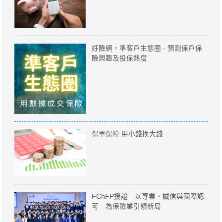
好險網，準客戶生態圈 - 預測保戶保
險興趣及投保熱度
保單保障 用小錢換大錢
FChFP授證 以專業、誠信與國際認
可 為保險業引領新局