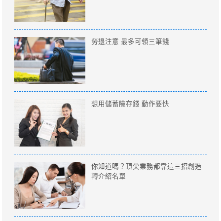
勞退注意 最多可領三筆錢
想用儲蓄險存錢 動作要快
你知道嗎？頂尖業務都靠這三招創造
轉介紹名單