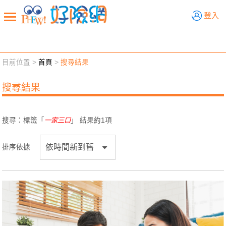
好險網
登入
目前位置 >
首頁
>
搜尋結果
新聞觀點
業務交流
好險懂生活
好險談健康
搜尋結果
退休先準備
好險學堂
輔銷工具
活動專區
搜尋：標籤「
一家三口
」 結果約
1
項
排序依據