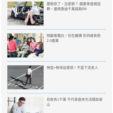
要賠慘了，怎麼辦？ 國產車違規迴
轉，撞壞奧迪千萬超跑R8
照顧者獨白／住在機構 形同被長照
2.0遺棄
勞退+勞保這樣領！不當下流老人
存款有1千萬 不代表退休生活穩如泰
山