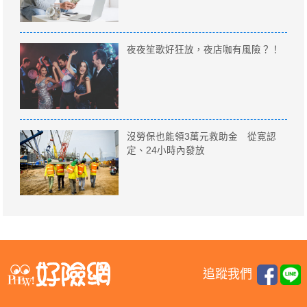
夜夜笙歌好狂放，夜店咖有風險？！
沒勞保也能領3萬元救助金 從寛認
定、24小時內發放
追蹤我們