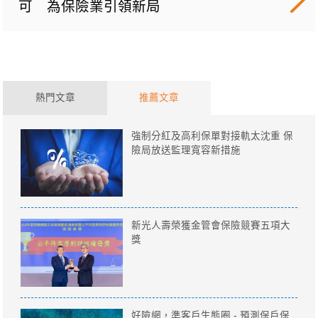
可 為保險業引領新局
熱門文章
推薦文章
強制分紅及高利保單對接軌太沈重 保
險局放送監理寬容新措施
新光人壽榮獲金管會保險競賽五項大
獎
好險網，準客戶生態圈 - 預測保戶保