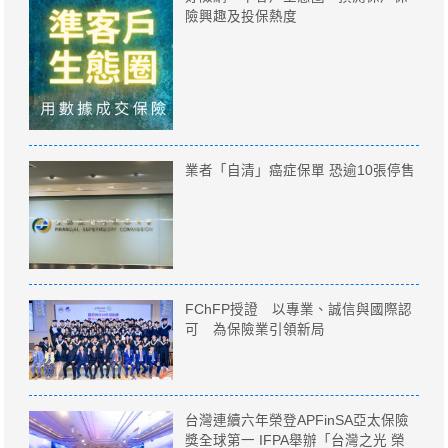
險興趣及投保熱度
業者「自清」癌症保單 恐逾10張停售
FChFP授證 以專業、誠信與國際認
可 為保險業引領新局
台灣連續六年榮登APFinSA亞太保險
獎全球第一 IFPA舉辦「台灣之光 榮