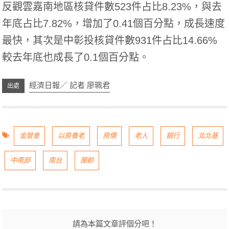
反觀雲嘉南地區核貸件數523件占比8.23%，與去
年底占比7.82%，增加了0.41個百分點，成長速度
最快，其次是中彰投核貸件數931件占比14.66%
較去年底也成長了0.1個百分點。
經濟日報／ 記者 廖珮君
金管會
以房養老
房價
老人
銀行
北北基
中南部
南台
屋齡
請為本篇文章評個分吧！