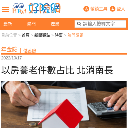
以房養老件數占比 北消南長- PHE
輔銷工具
登入
最新
熱門
產業
目前位置 >
首頁
>
新聞觀點
>
時事
>
熱門話題
新聞觀點
業務交流
好險懂生活
好險談健康
年金險
儲蓄險
退休先準備
好險學堂
輔銷工具
活動專區
2022/10/17
以房養老件數占比 北消南長