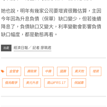
她也說，明年有幾家公司要增資很難估算，主因
今年因為升息負債（保單）缺口變少，但若後續
降息了，負債缺口又變大，利率變動會影響負債
缺口幅度，都是動態再看。
經濟日報／ 記者 廖珮君
金管會
壽險業
中壽
國壽
黃天牧
增資
俄烏戰爭
美元升息
南山IFRS 17
保誠壽