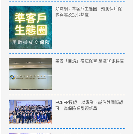
好險網，準客戶生態圈 - 預測保戶保
險興趣及投保熱度
業者「自清」癌症保單 恐逾10張停售
FChFP授證 以專業、誠信與國際認
可 為保險業引領新局