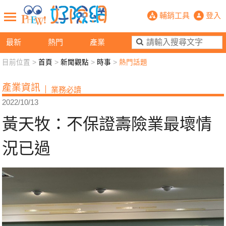
黃天牧：不保證壽險業最壞情況已過-
輔銷工具
登入
最新
熱門
產業
目前位置 >
首頁
>
新聞觀點
>
時事
>
熱門話題
新聞觀點
業務交流
好險懂生活
好險談健康
產業資訊
業務必讀
退休先準備
好險學堂
輔銷工具
活動專區
2022/10/13
黃天牧：不保證壽險業最壞情
況已過