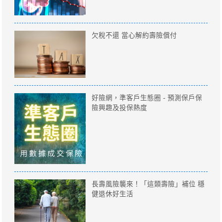
欠稅不還 當心解約壽險償付
好險網，準客戶生態圈 - 預測保戶保
險興趣及投保熱度
長壽風險襲來！「這類壽險」補位 穩
健退休好生活