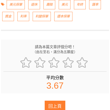
美元保單
退休
壽險
美元
年終
匯率
獎金
利率
利變保單
還本保單
請為本篇文章評個分吧！
（由左至右，滿分為五顆星）
平均分數
3.67
回上頁