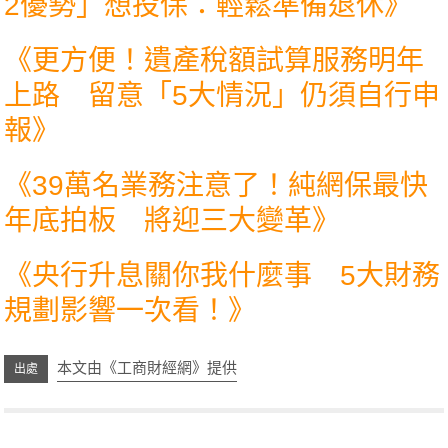
2優勢」想投保：輕鬆準備退休
》
《
更方便！遺產稅額試算服務明年
上路 留意「5大情況」仍須自行申
報
》
《
39萬名業務注意了！純網保最快
年底拍板 將迎三大變革
》
《
央行升息關你我什麼事 5大財務
規劃影響一次看！
》
本文由《工商財經網》提供