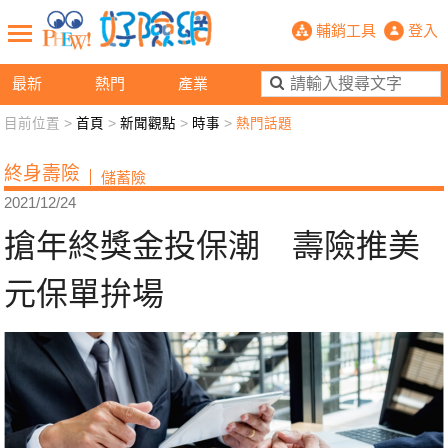
搶年終獎金投保潮 壽險推美元保單拚
輔銷工具
登入
最新
熱門
產業
目前位置 >
首頁
>
新聞觀點
>
時事
>
熱門話題
新聞觀點
業務交流
好險懂生活
好險談健康
終身壽險
儲蓄險
退休先準備
好險學堂
輔銷工具
活動專區
2021/12/24
搶年終獎金投保潮 壽險推美
元保單拚場