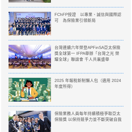
FChFP授證 以專業、誠信與國際認
可 為保險業引領新局
台灣連續六年榮登APFinSA亞太保險
獎全球第一 IFPA舉辦「台灣之光 榮
耀全球」聯誼會 千人共襄盛舉
2025 年報稅新制懶人包（適用 2024
年度所得）
保險業務人員每年持續積極爭取亞太
保險獎 以保持競爭力並不斷突破自我