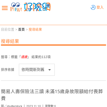
好險網
登入
目前位置 >
首頁
>
搜尋結果
新聞觀點
業務交流
好險懂生活
好險談健康
搜尋結果
退休先準備
好險學堂
輔銷工具
活動專區
搜尋：標籤「
遺產
」 結果約
112
項
排序依據
簡易人壽保險法三讀 未滿15歲身故限額給付喪葬
費
圖／shutterstock
2023.11.10
瀏覽數:0