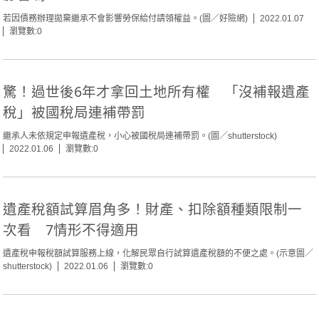
若因債務辦理拋棄繼承不會影響勞保給付請領權益。(圖／好險網)
2022.01.07
瀏覽數:0
驚！過世後6年才拿回土地所有權 「沒補報遺產
稅」被國稅局連補帶罰
繼承人未依規定申報遺產稅，小心被國稅局連補帶罰。(圖／shutterstock)
2022.01.06
瀏覽數:0
遺產稅額試算眉角多！財產、扣除額種類限制一
次看 7情形不得適用
遺產稅申報稅額試算服務上線，化解民眾自行試算遺產稅額的不便之處。(示意圖／
shutterstock)
2022.01.06
瀏覽數:0