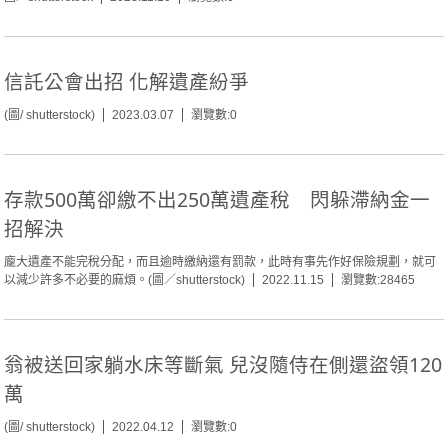
信託公會出招 化解遺產紛爭
(圖/ shutterstock)
2023.03.07
瀏覽數:0
存款500萬卻繳不出250萬遺產稅 閃躲滯納金一
招解決
龐大遺產不能完稅分配，而且逾時繳納還有罰款，此時有事先作好保險規劃，就可
以減少許多不必要的麻煩。(圖／shutterstock)
2022.11.15
瀏覽數:28465
翁被送回家躺水床等斷氣 兒沒隨侍在側還盜領120
萬
(圖/ shutterstock)
2022.04.12
瀏覽數:0