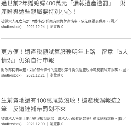
過世前2年贈媳婦400萬元「漏報遺產遭罰」 財
產贈與這些親屬要特別小心！
被繼承人死亡前2年內對特定近親有贈與財產情事，依法應視為遺產。(圖／
shutterstock)
2021.12.24
瀏覽數:0
更方便！遺產稅額試算服務明年上路 留意「5大
情況」仍須自行申報
財政部從明年起，對於符合條件的遺產稅案件提供遺產稅申報稅額試算服務。(圖／
shutterstock)
2021.12.21
瀏覽數:0
生前賣地還有100萬尾款沒收！遺產稅漏報這2
筆 反遭連補帶罰划不來
被繼承人售出土地但還沒收到尾款，繼承人仍須將尾款併計遺產總額課稅。(圖／
shutterstock)
2021.12.09
瀏覽數:0