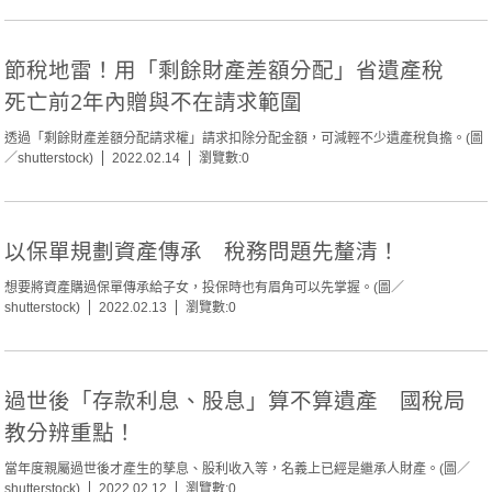
節稅地雷！用「剩餘財產差額分配」省遺產稅
死亡前2年內贈與不在請求範圍
透過「剩餘財產差額分配請求權」請求扣除分配金額，可減輕不少遺產稅負擔。(圖
／shutterstock)
2022.02.14
瀏覽數:0
以保單規劃資產傳承 稅務問題先釐清！
想要將資產購過保單傳承給子女，投保時也有眉角可以先掌握。(圖／
shutterstock)
2022.02.13
瀏覽數:0
過世後「存款利息、股息」算不算遺產 國稅局
教分辨重點！
當年度親屬過世後才產生的孳息、股利收入等，名義上已經是繼承人財產。(圖／
shutterstock)
2022.02.12
瀏覽數:0