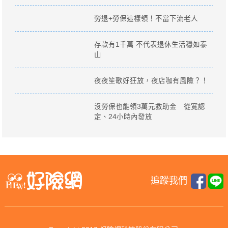
勞退+勞保這樣領！不當下流老人
存款有1千萬 不代表退休生活穩如泰
山
夜夜笙歌好狂放，夜店咖有風險？！
沒勞保也能領3萬元救助金 從寛認
定、24小時內發放
追蹤我們