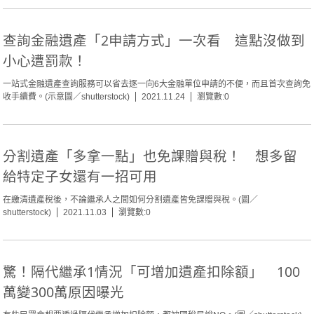
查詢金融遺產「2申請方式」一次看 這點沒做到
小心遭罰款！
一站式金融遺產查詢服務可以省去逐一向6大金融單位申請的不便，而且首次查詢免
收手續費。(示意圖／shutterstock)
2021.11.24
瀏覽數:0
分割遺產「多拿一點」也免課贈與稅！ 想多留
給特定子女還有一招可用
在繳清遺產稅後，不論繼承人之間如何分割遺產皆免課贈與稅。(圖／
shutterstock)
2021.11.03
瀏覽數:0
驚！隔代繼承1情況「可增加遺產扣除額」 100
萬變300萬原因曝光