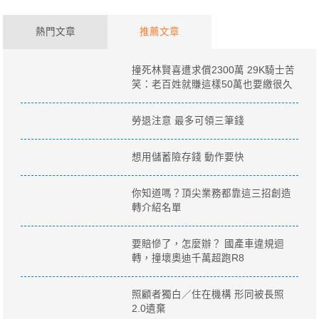
熱門文章
推薦文章
撞死林賢喜遭求償2300萬 29K騎士苦
笑：老百姓就賺這樣50萬也要繳很久
勞退注意 最多可領三筆錢
想用儲蓄險存錢 動作要快
你知道嗎？頂尖業務都靠這三招創造
轉介紹名單
要賠慘了，怎麼辦？ 國產車違規迴
轉，撞壞奧迪千萬超跑R8
照顧者獨白／住在機構 形同被長照
2.0遺棄