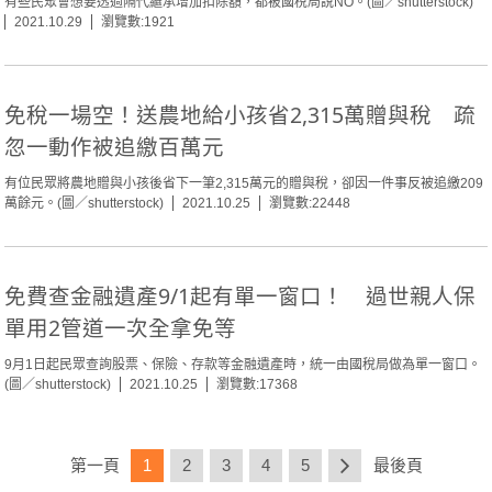
有些民眾會想要透過隔代繼承增加扣除額，都被國稅局說NO。(圖／shutterstock)
2021.10.29
瀏覽數:1921
免稅一場空！送農地給小孩省2,315萬贈與稅 疏
忽一動作被追繳百萬元
有位民眾將農地贈與小孩後省下一筆2,315萬元的贈與稅，卻因一件事反被追繳209
萬餘元。(圖／shutterstock)
2021.10.25
瀏覽數:22448
免費查金融遺產9/1起有單一窗口！ 過世親人保
單用2管道一次全拿免等
9月1日起民眾查詢股票、保險、存款等金融遺產時，統一由國稅局做為單一窗口。
(圖／shutterstock)
2021.10.25
瀏覽數:17368
第一頁
1
2
3
4
5
最後頁