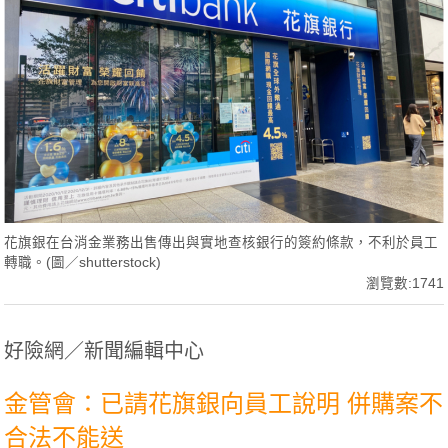
花旗銀在台消金業務出售傳出與實地查核銀行的簽約條款，不利於員工
轉職。(圖／shutterstock)
瀏覽數:1741
好險網／新聞編輯中心
金管會：已請花旗銀向員工說明 併購案不
合法不能送