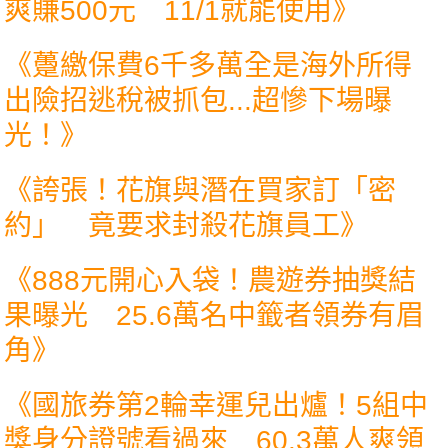
爽賺500元 11/1就能使用
》
《
躉繳保費6千多萬全是海外所得
出險招逃稅被抓包...超慘下場曝
光！
》
《
誇張！花旗與潛在買家訂「密
約」 竟要求封殺花旗員工
》
《
888元開心入袋！農遊券抽獎結
果曝光 25.6萬名中籤者領券有眉
角
》
《
國旅券第2輪幸運兒出爐！5組中
獎身分證號看過來 60.3萬人爽領