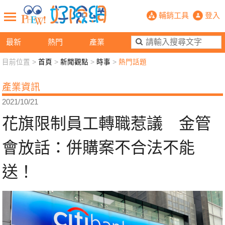
花旗限制員工轉職惹議 金管會放話：
輔銷工具
登入
最新
熱門
產業
目前位置 >
首頁
>
新聞觀點
>
時事
>
熱門話題
新聞觀點
業務交流
好險懂生活
好險談健康
產業資訊
退休先準備
好險學堂
輔銷工具
活動專區
2021/10/21
花旗限制員工轉職惹議 金管
會放話：併購案不合法不能
送！