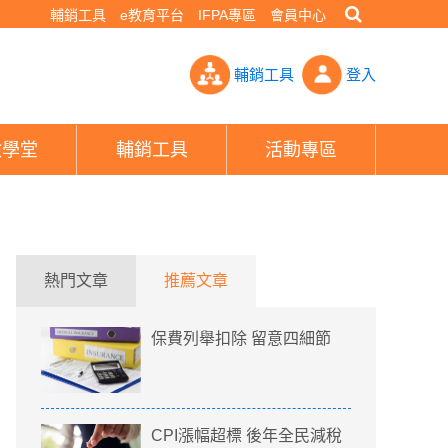
輔銷工具
e教育平台
IFPA專區
會員中心
活費升至19.2萬元 4口之家省稅4千元- PHEW!好險網
輔銷工具
登入
險學堂
輔銷工具
活動專區
熱門文章
推薦文章
保費列舉扣除 留意四細節
CPI漲幅超標 後年全民減稅