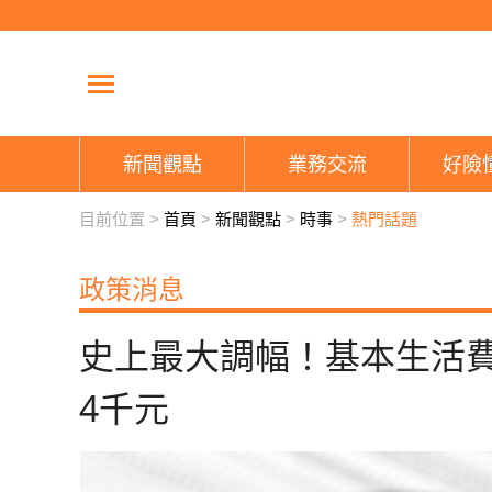
新聞觀點
業務交流
好險
目前位置 >
首頁
>
新聞觀點
>
時事
>
熱門話題
政策消息
史上最大調幅！基本生活費
4千元