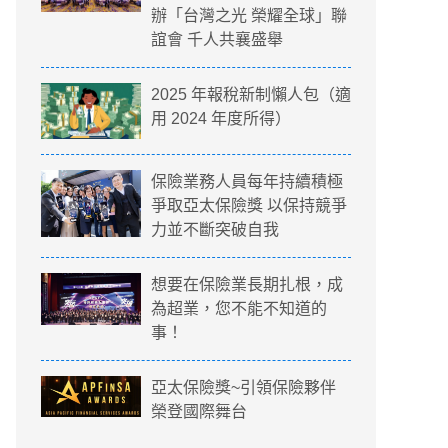
辦「台灣之光 榮耀全球」聯
誼會 千人共襄盛舉
2025 年報稅新制懶人包（適
用 2024 年度所得）
保險業務人員每年持續積極
爭取亞太保險獎 以保持競爭
力並不斷突破自我
想要在保險業長期扎根，成
為超業，您不能不知道的
事！
亞太保險獎~引領保險夥伴
榮登國際舞台