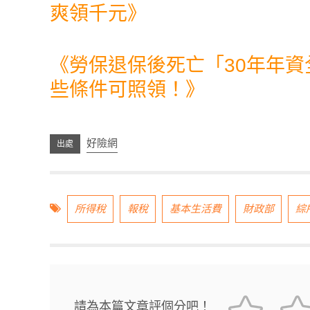
爽領千元
》
《
勞保退保後死亡「30年年
些條件可照領！
》
好險網
所得稅
報稅
基本生活費
財政部
綜
請為本篇文章評個分吧！