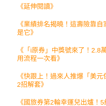
《延伸閱讀》
《
業績排名揭曉！這壽險靠自
是它
》
《
「i原券」中獎號來了！2.
用流程一次看
》
《
快跟上！過來人推爆「美元
2招解套
》
《
國旅券第2輪幸運兒出爐！5