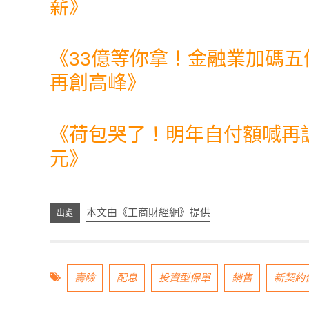
薪
》
《
33億等你拿！金融業加碼五
再創高峰
》
《
荷包哭了！明年自付額喊再調
元
》
本文由《工商財經網》提供
壽險
配息
投資型保單
銷售
新契約