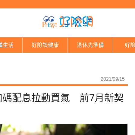
投資型保單規模創新高
懂生活
好險談健康
退休先準備
好
2021/09/15
加碼配息拉動買氣 前7月新契