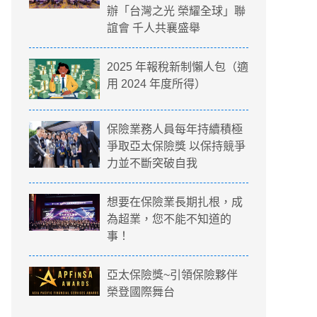
辦「台灣之光 榮耀全球」聯
誼會 千人共襄盛舉
2025 年報稅新制懶人包（適
用 2024 年度所得）
保險業務人員每年持續積極
爭取亞太保險獎 以保持競爭
力並不斷突破自我
想要在保險業長期扎根，成
為超業，您不能不知道的
事！
亞太保險獎~引領保險夥伴
榮登國際舞台