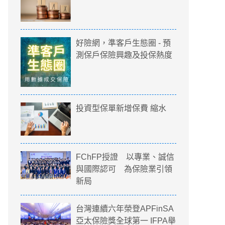
好險網，準客戶生態圈 - 預
測保戶保險興趣及投保熱度
投資型保單新增保費 縮水
FChFP授證 以專業、誠信
與國際認可 為保險業引領
新局
台灣連續六年榮登APFinSA
亞太保險獎全球第一 IFPA舉