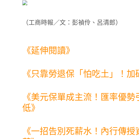
（
工商時報／文：彭禎伶、呂清郎
）
《延伸閱讀》
《
只靠勞退保「怕吃土」！加
《
美元保單成主流！匯率優勢
低
》
《
一招告別死薪水！內行傳授