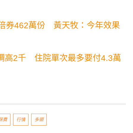
倍券462萬份 黃天牧：今年效果
高2千 住院單次最多要付4.3萬
保費
行情
多頭