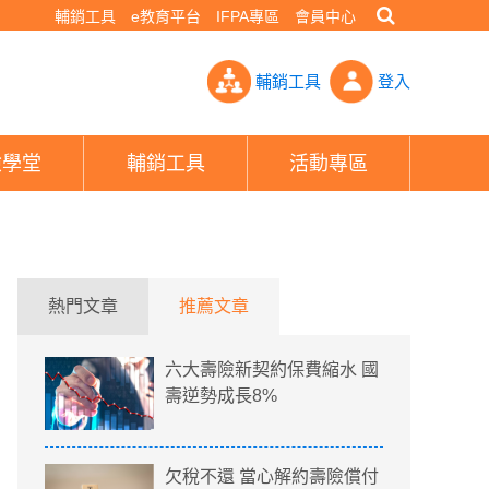
輔銷工具
e教育平台
IFPA專區
會員中心
！加碼配息拉動買氣 前7月新契約3,403億元勝過去年全年- PHE
輔銷工具
登入
險學堂
輔銷工具
活動專區
熱門文章
推薦文章
六大壽險新契約保費縮水 國
壽逆勢成長8%
欠稅不還 當心解約壽險償付