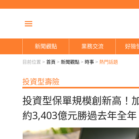
新聞觀點
業務交流
好險
目前位置 >
首頁
>
新聞觀點
>
時事
>
熱門話題
投資型壽險
投資型保單規模創新高！
約3,403億元勝過去年全年