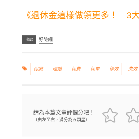
《
退休金這樣做領更多！ 3
好險網
保險
理賠
保費
保單
停效
失效
請為本篇文章評個分吧！
（由左至右，滿分為五顆星）