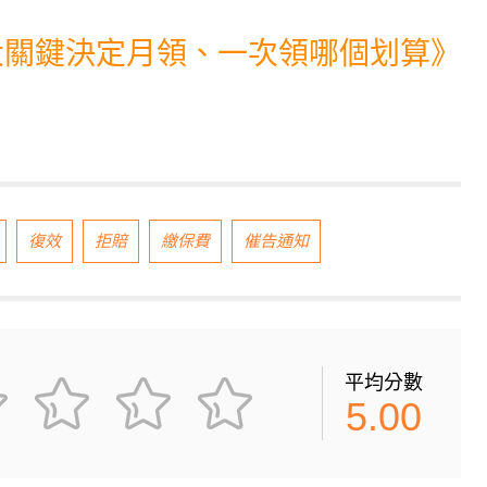
大關鍵決定月領、一次領哪個划算
》
復效
拒賠
繳保費
催告通知
平均分數
5.00