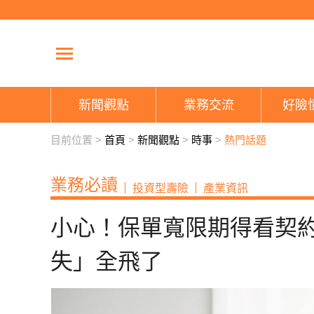
新聞觀點
業務交流
好險
目前位置 >
首頁
>
新聞觀點
>
時事
>
熱門話題
業務必讀
投資型壽險
產業資訊
小心！保單寬限期得看契約
失」全飛了