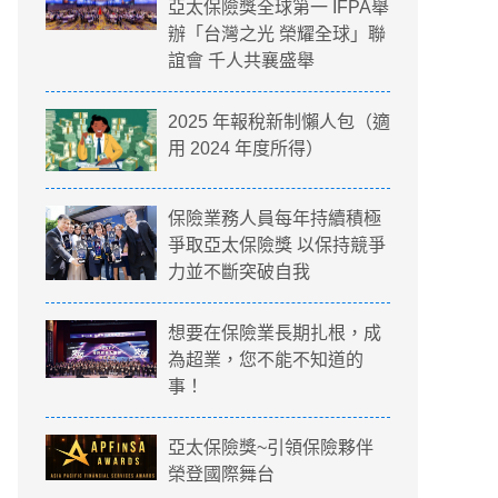
亞太保險獎全球第一 IFPA舉
辦「台灣之光 榮耀全球」聯
誼會 千人共襄盛舉
2025 年報稅新制懶人包（適
用 2024 年度所得）
保險業務人員每年持續積極
爭取亞太保險獎 以保持競爭
力並不斷突破自我
想要在保險業長期扎根，成
為超業，您不能不知道的
事！
亞太保險獎~引領保險夥伴
榮登國際舞台