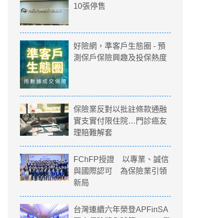
10張停售
好險網，準客戶生態圈 - 預
測保戶保險興趣及投保熱度
保險業反對以批註條款通融
實支實付限住院…門診癌友
理賠難解套
FChFP授證 以專業、誠信
與國際認可 為保險業引領
新局
台灣連續六年榮登APFinSA