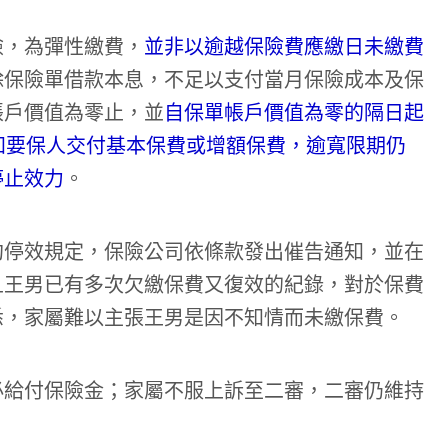
險，為彈性繳費，
並非以逾越保險費應繳日未繳費
除保險單借款本息，不足以支付當月保險成本及保
帳戶價值為零止，並
自保單帳戶價值為零的隔日起
知要保人交付基本保費或增額保費，逾寬限期仍
停止效力
。
約停效規定，保險公司依條款發出催告通知，並在
且王男已有多次欠繳保費又復效的紀錄，對於保費
悉，家屬難以主張王男是因不知情而未繳保費。
必給付保險金；家屬不服上訴至二審，二審仍維持