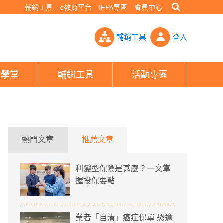
輔銷工具
e教育平台
IFPA專區
會員中心
契約怎麼說 126萬保險金「一疏失」全飛了- PHEW!好險網
輔銷工具
登入
險學堂
輔銷工具
活動專區
熱門文章
推薦文章
利變型保險是甚麼？一文掌
握投保要點
業者「自清」癌症保單 恐逾