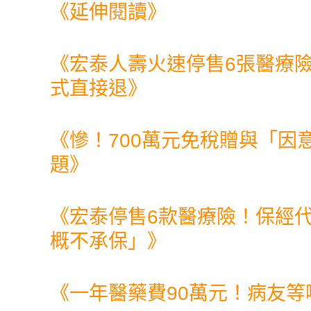
《延伸閱讀》
《
宏泰人壽火速停售6張醫療
式直接退
》
《
慘！700萬元免稅贈與「因
題
》
《
宏泰停售6款醫療險！保經
概不承保」
》
《
一年醫藥費90萬元！病友