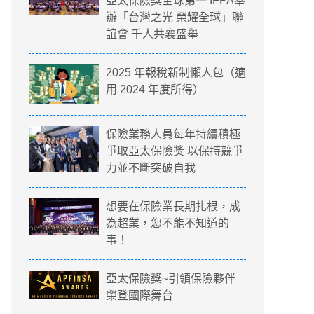
亞太保險獎全球第一 IFPA舉
辦「台灣之光 榮耀全球」聯
誼會 千人共襄盛舉
2025 年報稅新制懶人包（適
用 2024 年度所得）
保險業務人員每年持續積極
爭取亞太保險獎 以保持競爭
力並不斷突破自我
想要在保險業長期扎根，成
為超業，您不能不知道的
事！
亞太保險獎~引領保險夥伴
榮登國際舞台