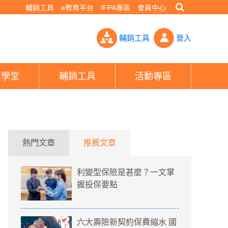
輔銷工具
e教育平台
IFPA專區
會員中心
網求提高保障好方法 一票人推這樣搭「CP值最高」- PHEW!好險
輔銷工具
登入
險學堂
輔銷工具
活動專區
熱門文章
推薦文章
利變型保險是甚麼？一文掌
握投保要點
六大壽險新契約保費縮水 國