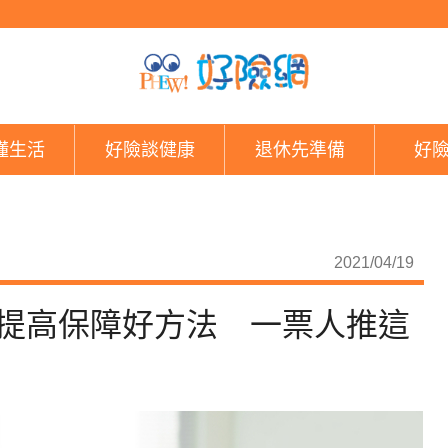
4種壽險保單比一比！
懂生活
好險談健康
退休先準備
好
2021/04/19
求提高保障好方法 一票人推這