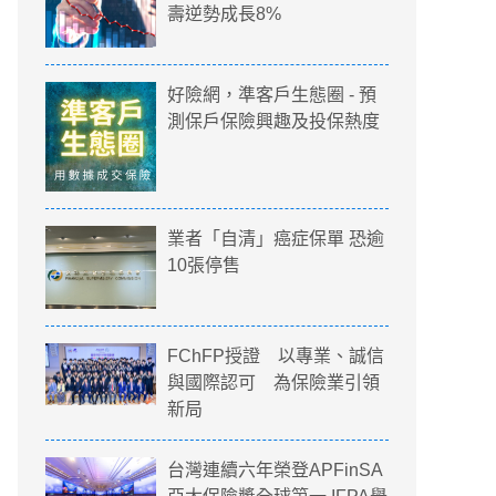
壽逆勢成長8%
好險網，準客戶生態圈 - 預
測保戶保險興趣及投保熱度
業者「自清」癌症保單 恐逾
10張停售
FChFP授證 以專業、誠信
與國際認可 為保險業引領
新局
台灣連續六年榮登APFinSA