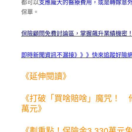
都可以
支應龐大的醫療費用，或是轉嫁意
保單。
保險顧問免費討論區，掌握飆升業績機密！點
即時新聞資訊不漏接》》》快來追蹤好險網 Te
《延伸閱讀》
《
打破「買啥賠啥」魔咒！ 他
萬元
》
《
劃重點！保險金3,330萬