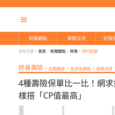
新聞觀點
業務交流
好險
目前位置 >
首頁
>
新聞觀點
>
時事
>
熱門話題
終身壽險
定期壽險
投資型壽險
政策消息
4種壽險保單比一比！網
樣搭「CP值最高」