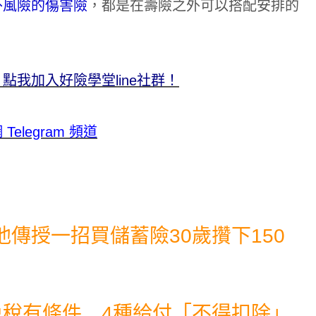
外風險的傷害險
，都是在壽險之外可以搭配安排的
我加入好險學堂line社群！
legram 頻道
傳授一招買儲蓄險30歲攢下150
元免稅有條件 4種給付「不得扣除」