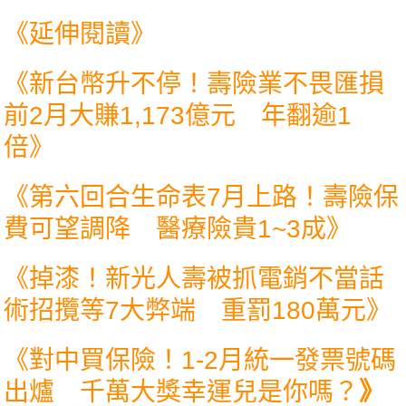
《延伸閱讀》
《
新台幣升不停！壽險業不畏匯損
前2月大賺1,173億元 年翻逾1
倍
》
《
第六回合生命表7月上路！壽險保
費可望調降 醫療險貴1~3成
》
《
掉漆！新光人壽被抓電銷不當話
術招攬等7大弊端 重罰180萬元
》
《
對中買保險！1-2月統一發票號碼
出爐 千萬大獎幸運兒是你嗎？
》