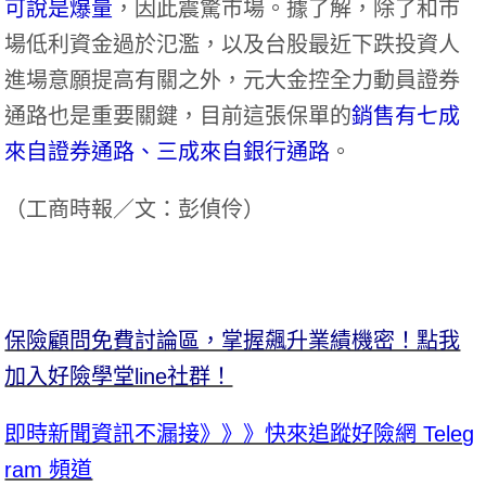
可說是爆量
，因此震驚市場。據了解，除了和市
場低利資金過於氾濫，以及台股最近下跌投資人
進場意願提高有關之外，元大金控全力動員證券
通路也是重要關鍵，目前這張保單的
銷售有七成
來自證券通路、三成來自銀行通路
。
（
工商時報／文：彭偵伶
）
保險顧問免費討論區，掌握飆升業績機密！點我
加入好險學堂line社群！
即時新聞資訊不漏接》》》快來追蹤好險網 Teleg
ram 頻道