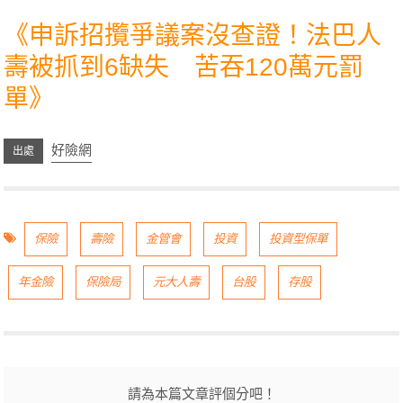
《
申訴招攬爭議案沒查證！法巴人
壽被抓到6缺失 苦吞120萬元罰
單
》
好險網
保險
壽險
金管會
投資
投資型保單
年金險
保險局
元大人壽
台股
存股
請為本篇文章評個分吧！