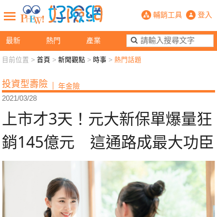
上市才3天！元大新保單爆量狂銷145
輔銷工具
登入
最新
熱門
產業
目前位置 >
首頁
>
新聞觀點
>
時事
>
熱門話題
新聞觀點
業務交流
好險懂生活
好險談健康
投資型壽險
年金險
退休先準備
好險學堂
輔銷工具
活動專區
2021/03/28
上市才3天！元大新保單爆量狂
銷145億元 這通路成最大功臣