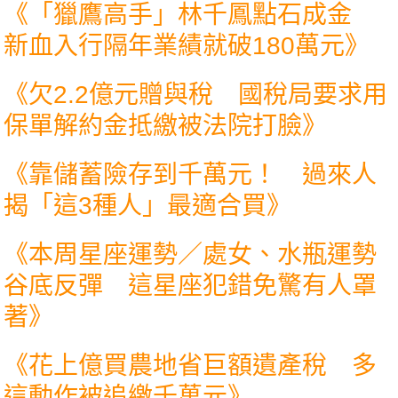
《
「獵鷹高手」林千鳳點石成金
新血入行隔年業績就破180萬元
》
《
欠2.2億元贈與稅 國稅局要求用
保單解約金抵繳被法院打臉
》
《
靠儲蓄險存到千萬元！ 過來人
揭「這3種人」最適合買
》
《
本周星座運勢／處女、水瓶運勢
谷底反彈 這星座犯錯免驚有人罩
著
》
《
花上億買農地省巨額遺產稅 多
這動作被追繳千萬元
》