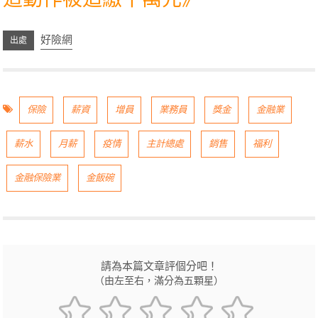
好險網
保險
薪資
增員
業務員
獎金
金融業
薪水
月薪
疫情
主計總處
銷售
福利
金融保險業
金飯碗
請為本篇文章評個分吧！
（由左至右，滿分為五顆星）