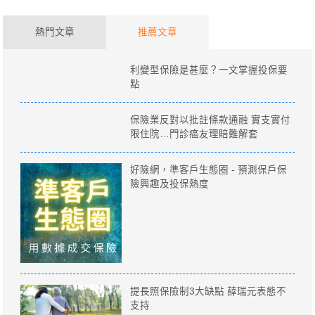
熱門文章
推薦文章
利變型保險是甚麼？一文掌握投保要
點
保險業反對以批註條款通融 實支實付
限住院…門診癌友理賠難解套
好險網，準客戶生態圈 - 預測保戶保
險興趣及投保熱度
提長照保險制3大缺點 薛瑞元表態不
支持