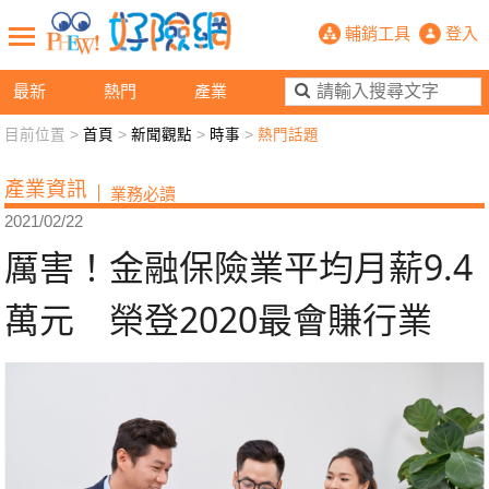
厲害！金融保險業平均月薪9.4萬元 
輔銷工具
登入
最新
熱門
產業
目前位置 >
首頁
>
新聞觀點
>
時事
>
熱門話題
新聞觀點
業務交流
好險懂生活
好險談健康
產業資訊
業務必讀
退休先準備
好險學堂
輔銷工具
活動專區
2021/02/22
厲害！金融保險業平均月薪9.4
萬元 榮登2020最會賺行業