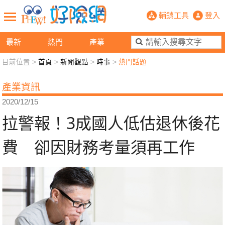
拉警報！3成國人低估退休後花費 卻
輔銷工具
登入
最新
熱門
產業
目前位置 >
首頁
>
新聞觀點
>
時事
>
熱門話題
新聞觀點
業務交流
好險懂生活
好險談健康
產業資訊
退休先準備
好險學堂
輔銷工具
活動專區
2020/12/15
拉警報！3成國人低估退休後花
費 卻因財務考量須再工作