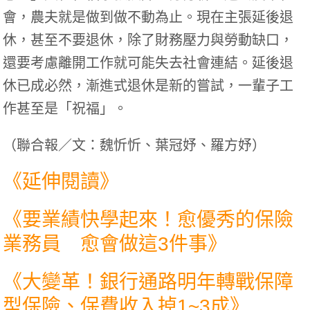
會，農夫就是做到做不動為止。現在主張延後退
休，甚至不要退休，除了財務壓力與勞動缺口，
還要考慮離開工作就可能失去社會連結。延後退
休已成必然，漸進式退休是新的嘗試，一輩子工
作甚至是「祝福」。
（
聯合報／文：魏忻忻、葉冠妤、羅方妤
）
《延伸閱讀》
《
要業績快學起來！愈優秀的保險
業務員 愈會做這3件事
》
《
大變革！銀行通路明年轉戰保障
型保險、保費收入掉1~3成
》