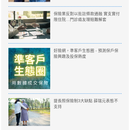
保險業反對以批註條款通融 實支實付
限住院…門診癌友理賠難解套
好險網，準客戶生態圈 - 預測保戶保
險興趣及投保熱度
提長照保險制3大缺點 薛瑞元表態不
支持