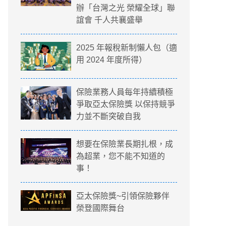
辦「台灣之光 榮耀全球」聯
誼會 千人共襄盛舉
2025 年報稅新制懶人包（適
用 2024 年度所得）
保險業務人員每年持續積極
爭取亞太保險獎 以保持競爭
力並不斷突破自我
想要在保險業長期扎根，成
為超業，您不能不知道的
事！
亞太保險獎~引領保險夥伴
榮登國際舞台