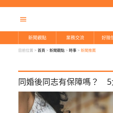
新聞觀點
業務交流
好險
目前位置 >
首頁
>
新聞觀點
>
時事
>
新聞推薦
同婚後同志有保障嗎？ 5