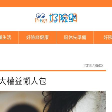
同婚後同志有保障嗎？
懂生活
好險談健康
退休先準備
好
2019/06/03
大權益懶人包