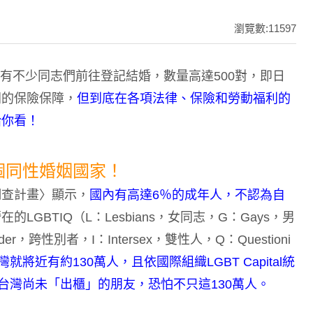
瀏覽數:11597
，有不少同志們前往登記結婚，數量高達500對，即日
同的保險保障，
但到底在各項法律、保險和勞動福利的
給你看！
個同性婚姻國家！
調查計畫〉顯示，
國內有高達6％的成年人，不認為自
LGBTIQ（L：Lesbians，女同志，G：Gays，男
der，跨性別者，I：Intersex，雙性人，Q：Questioni
將近有約130萬人，且依國際組織LGBT Capital統
台灣尚未「出櫃」的朋友，恐怕不只這130萬人。