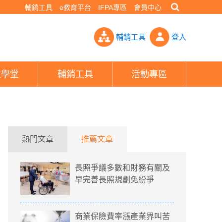
輔銷工具
e教育平台
IFPA專區
會員中心
 5大權益懶人包- PHEW!好險網
輔銷工具
登入
險學堂
輔銷工具
活動專區
熱門文章
推薦文章
長照爭議多數和財務有關及
早完善長照規劃免紛爭
商業保險費率漲產業界叫苦