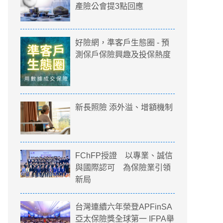
產險公會提3點回應
好險網，準客戶生態圈 - 預
測保戶保險興趣及投保熱度
新長照險 添外溢、增額機制
FChFP授證 以專業、誠信
與國際認可 為保險業引領
新局
台灣連續六年榮登APFinSA
亞太保險獎全球第一 IFPA舉