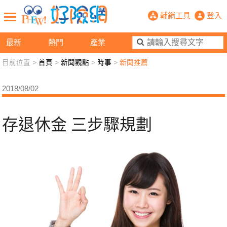
存退休金 三步驟規劃- PHEW!好險
輔銷工具
登入
最新
熱門
產業
目前位置 >
首頁
>
新聞觀點
>
時事
>
新聞推薦
新聞觀點
業務交流
好險懂生活
好險談健康
2018/08/02
退休先準備
好險學堂
輔銷工具
活動專區
存退休金 三步驟規劃