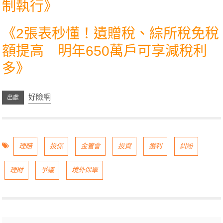
制執行
》
《
2張表秒懂！遺贈稅、綜所稅免稅
額提高 明年650萬戶可享減稅利
多
》
好險網
理賠
投保
金管會
投資
獲利
糾紛
理財
爭議
境外保單