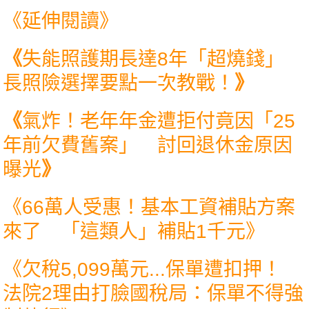
《延伸閱讀》
《
失能照護期長達8年「超燒錢」
長照險選擇要點一次教戰！
》
《
氣炸！老年年金遭拒付竟因「25
年前欠費舊案」 討回退休金原因
曝光
》
《
66萬人受惠！基本工資補貼方案
來了 「這類人」補貼1千元
》
《
欠稅5,099萬元...保單遭扣押！
法院2理由打臉國稅局：保單不得強