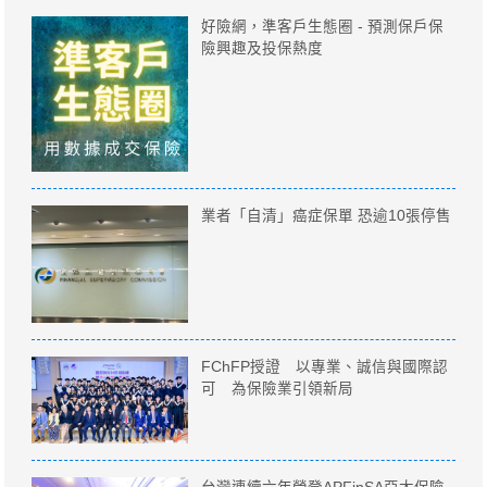
好險網，準客戶生態圈 - 預測保戶保
險興趣及投保熱度
業者「自清」癌症保單 恐逾10張停售
FChFP授證 以專業、誠信與國際認
可 為保險業引領新局