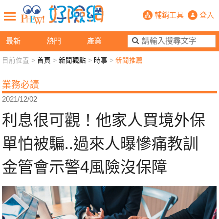
利息很可觀！他家人買境外保單怕被騙
輔銷工具
登入
最新
熱門
產業
目前位置 >
首頁
>
新聞觀點
>
時事
>
新聞推薦
新聞觀點
業務交流
好險懂生活
好險談健康
業務必讀
退休先準備
好險學堂
輔銷工具
活動專區
2021/12/02
利息很可觀！他家人買境外保
單怕被騙..過來人曝慘痛教訓
金管會示警4風險沒保障