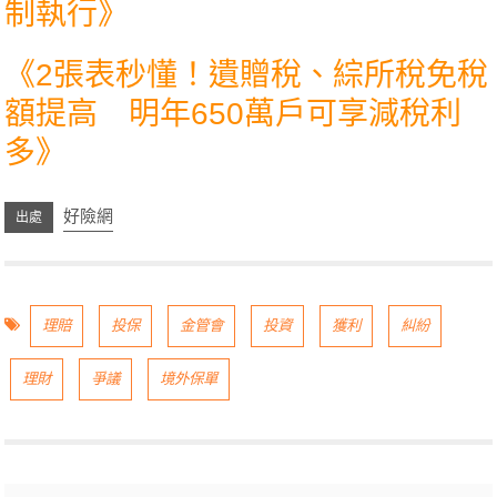
制執行
》
《
2張表秒懂！遺贈稅、綜所稅免稅
額提高 明年650萬戶可享減稅利
多
》
好險網
理賠
投保
金管會
投資
獲利
糾紛
理財
爭議
境外保單