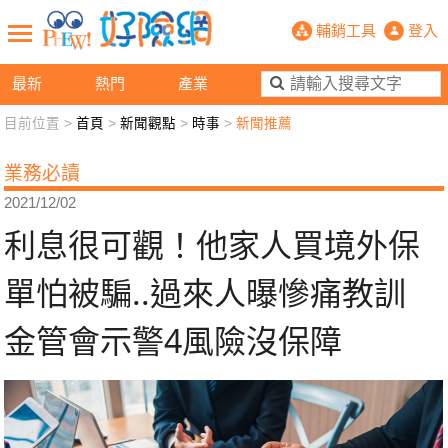
利息很可觀！他家人買境外保單怕被騙
輔銷工具
登入
最新
熱門
產業
目前位置 >
首頁
>
新聞觀點
>
時事
>
新聞推薦
新聞觀點
業務交流
好險懂生活
好險談健康
業務必讀
退休先準備
好險學堂
輔銷工具
活動專區
2021/12/02
利息很可觀！他家人買境外保
單怕被騙..過來人曝慘痛教訓
金管會示警4風險沒保障