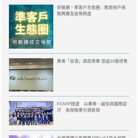
好險網，準客戶生態圈 - 預測保戶保
險興趣及投保熱度
業者「自清」癌症保單 恐逾10張停售
FChFP授證 以專業、誠信與國際認
可 為保險業引領新局