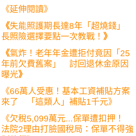
《延伸閱讀》
《
失能照護期長達8年「超燒錢」
長照險選擇要點一次教戰！
》
《
氣炸！老年年金遭拒付竟因「25
年前欠費舊案」 討回退休金原因
曝光
》
《
66萬人受惠！基本工資補貼方案
來了 「這類人」補貼1千元
》
《
欠稅5,099萬元...保單遭扣押！
法院2理由打臉國稅局：保單不得強