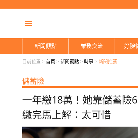
新聞觀點
業務交流
好險
目前位置 >
首頁
>
新聞觀點
>
時事
>
新聞推薦
儲蓄險
一年繳18萬！她靠儲蓄險
繳完馬上解：太可惜