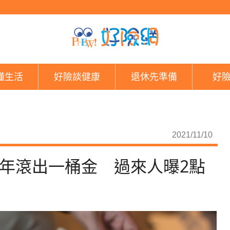
一年繳18萬！她靠儲
懂生活
好險談健康
退休先準備
好
2021/11/10
6年滾出一桶金 過來人曝2點