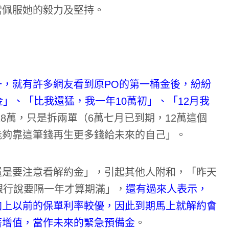
當佩服她的毅力及堅持。
，就有許多網友看到原PO的第一桶金後，紛紛
」、「比我還猛，我一年10萬初」、「12月我
8萬，只是拆兩單（6萬七月已到期，12萬這個
能夠靠這筆錢再生更多錢給未來的自己」。
還是要注意看解約金」，引起其他人附和，「昨天
銀行說要隔一年才算期滿」，
還有過來人表示，
加上以前的保單利率較優，因此到期馬上就解約會
著增值，當作未來的緊急預備金
。