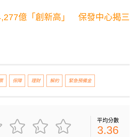
,277億「創新高」 保發中心揭三
票
保障
理財
解約
緊急預備金
平均分數
3.36