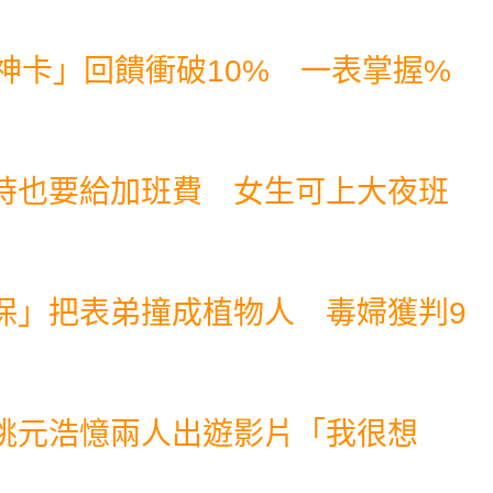
神卡」回饋衝破10% 一表掌握%
時也要給加班費 女生可上大夜班
保」把表弟撞成植物人 毒婦獲判9
姚元浩憶兩人出遊影片「我很想