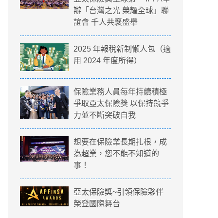
辦「台灣之光 榮耀全球」聯
誼會 千人共襄盛舉
2025 年報稅新制懶人包（適
用 2024 年度所得）
保險業務人員每年持續積極
爭取亞太保險獎 以保持競爭
力並不斷突破自我
想要在保險業長期扎根，成
為超業，您不能不知道的
事！
亞太保險獎~引領保險夥伴
榮登國際舞台