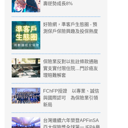
壽逆勢成長8%
好險網，準客戶生態圈 - 預
測保戶保險興趣及投保熱度
保險業反對以批註條款通融
實支實付限住院…門診癌友
理賠難解套
FChFP授證 以專業、誠信
與國際認可 為保險業引領
新局
台灣連續六年榮登APFinSA
亞太保險獎全球第一 IFPA舉