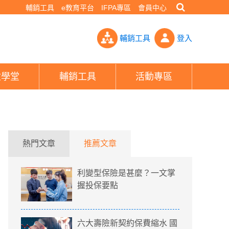
輔銷工具
e教育平台
IFPA專區
會員中心
蓄險6年滾出一桶金 過來人曝2點繳完馬上解：太可惜- PHEW!好險
輔銷工具
登入
險學堂
輔銷工具
活動專區
熱門文章
推薦文章
利變型保險是甚麼？一文掌
握投保要點
六大壽險新契約保費縮水 國