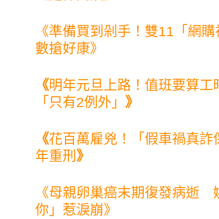
《
準備買到剁手！雙11「網購
數搶好康
》
《
明年元旦上路！值班要算工
「只有2例外」
》
《
花百萬雇兇！「假車禍真詐
年重刑
》
《
母親卵巢癌末期復發病逝 
你」惹淚崩
》