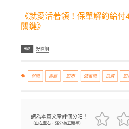
《
就愛活著領！保單解約給付4
關鍵
》
好險網
保險
壽險
股市
儲蓄險
投資
股
請為本篇文章評個分吧！
（由左至右，滿分為五顆星）