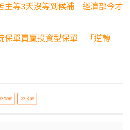
苦主等3天沒等到候補 經濟部今才
統保單賣贏投資型保單 「逆轉
疫保單
疫苗險