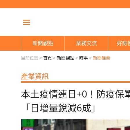
新聞觀點
業務交流
好險
目前位置 >
首頁
>
新聞觀點
>
時事
>
新聞推薦
產業資訊
本土疫情連日+0！防疫保單
「日增量銳減6成」