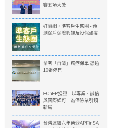
賽五項大獎
好險網，準客戶生態圈 - 預
測保戶保險興趣及投保熱度
業者「自清」癌症保單 恐逾
10張停售
FChFP授證 以專業、誠信
與國際認可 為保險業引領
新局
台灣連續六年榮登APFinSA