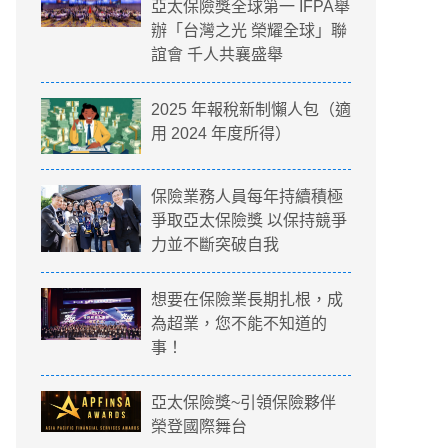
亞太保險獎全球第一 IFPA舉
辦「台灣之光 榮耀全球」聯
誼會 千人共襄盛舉
2025 年報稅新制懶人包（適
用 2024 年度所得）
保險業務人員每年持續積極
爭取亞太保險獎 以保持競爭
力並不斷突破自我
想要在保險業長期扎根，成
為超業，您不能不知道的
事！
亞太保險獎~引領保險夥伴
榮登國際舞台