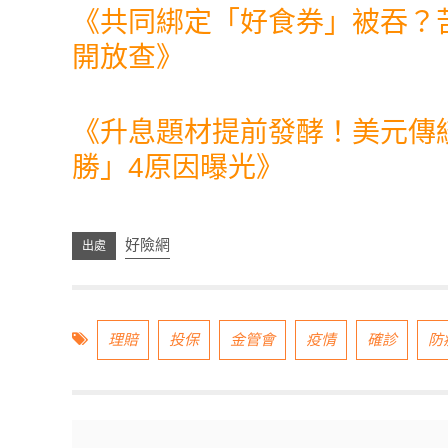
《
共同綁定「好食券」被吞？
開放查
》
《
升息題材提前發酵！美元傳
勝」4原因曝光
》
好險網
理賠
投保
金管會
疫情
確診
防