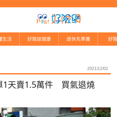
本土疫情連日+0！防
懂生活
好險談健康
退休先準備
好
2021/12/02
1天賣1.5萬件 買氣退燒