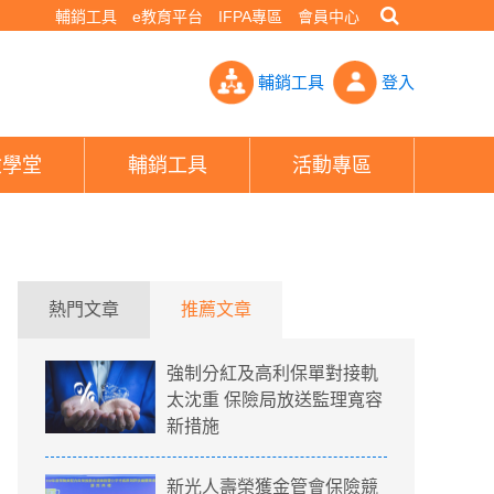
輔銷工具
e教育平台
IFPA專區
會員中心
疫保單1天賣1.5萬件 買氣退燒「日增量銳減6成」- PHEW!好險網
輔銷工具
登入
險學堂
輔銷工具
活動專區
熱門文章
推薦文章
強制分紅及高利保單對接軌
太沈重 保險局放送監理寬容
新措施
新光人壽榮獲金管會保險競