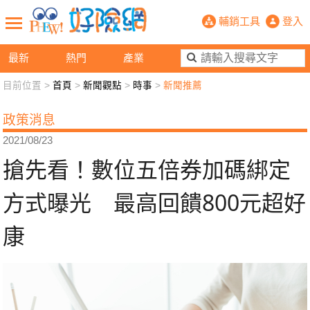
搶先看！數位五倍券加碼綁定方式曝光
輔銷工具
登入
最新
熱門
產業
目前位置 >
首頁
>
新聞觀點
>
時事
>
新聞推薦
新聞觀點
業務交流
好險懂生活
好險談健康
政策消息
退休先準備
好險學堂
輔銷工具
活動專區
2021/08/23
搶先看！數位五倍券加碼綁定
方式曝光 最高回饋800元超好
康