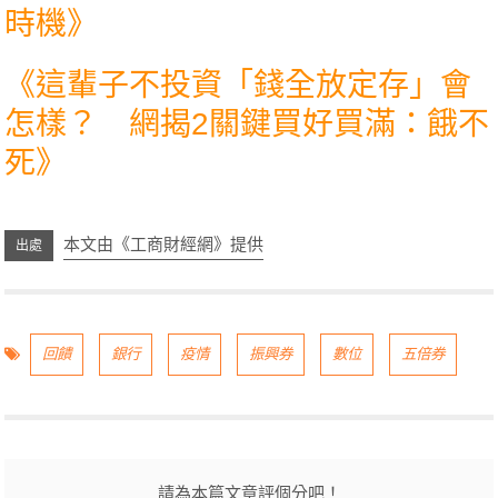
時機
》
《
這輩子不投資「錢全放定存」會
怎樣？ 網揭2關鍵買好買滿：餓不
死
》
本文由《工商財經網》提供
回饋
銀行
疫情
振興券
數位
五倍券
請為本篇文章評個分吧！