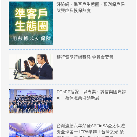
好險網，準客戶生態圈 - 預測保戶保
險興趣及投保熱度
銀行電話行銷惹怨 金管會要管
FChFP授證 以專業、誠信與國際認
可 為保險業引領新局
台灣連續六年榮登APFinSA亞太保險
獎全球第一 IFPA舉辦「台灣之光 榮