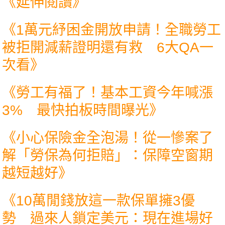
《延伸閱讀》
《
1萬元紓困金開放申請！全職勞工
被拒開減薪證明還有救 6大QA一
次看
》
《
勞工有福了！基本工資今年喊漲
3% 最快拍板時間曝光
》
《
小心保險金全泡湯！從一慘案了
解「勞保為何拒賠」：保障空窗期
越短越好
》
《
10萬閒錢放這一款保單擁3優
勢 過來人鎖定美元：現在進場好