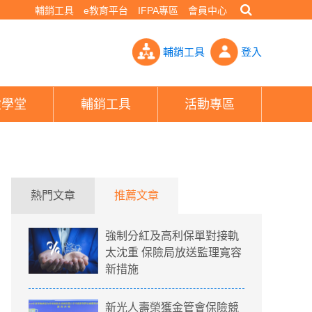
輔銷工具
e教育平台
IFPA專區
會員中心
2年一樣不賠 沒搞懂2規定保費全泡湯- PHEW!好險網
輔銷工具
登入
險學堂
輔銷工具
活動專區
熱門文章
推薦文章
強制分紅及高利保單對接軌
太沈重 保險局放送監理寬容
新措施
新光人壽榮獲金管會保險競