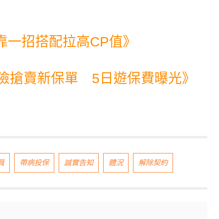
靠一招搭配拉高CP值
》
險搶賣新保單 5日遊保費曝光
》
員
帶病投保
誠實告知
體況
解除契約