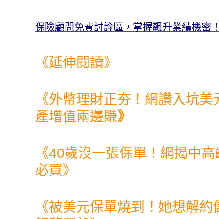
保險顧問免費討論區，掌握飆升業績機密！點
《延伸閱讀》
《
外幣理財正夯！網讚入坑美
產增值兩邊賺
》
《
40歲沒一張保單！網揭中高
必買
》
《
被美元保單燒到！她想解約