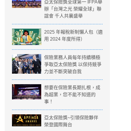
亞太保險獎全球第一 IFPA舉
辦「台灣之光 榮耀全球」聯
誼會 千人共襄盛舉
2025 年報稅新制懶人包（適
用 2024 年度所得）
保險業務人員每年持續積極
爭取亞太保險獎 以保持競爭
力並不斷突破自我
想要在保險業長期扎根，成
為超業，您不能不知道的
事！
亞太保險獎~引領保險夥伴
榮登國際舞台