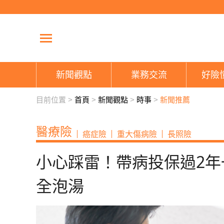
新聞觀點
業務交流
好險
目前位置 >
首頁
>
新聞觀點
>
時事
>
新聞推薦
醫療險
癌症險
重大傷病險
長照險
小心踩雷！帶病投保過2年
全泡湯