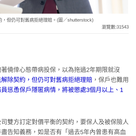
可對舊病拒絕理賠。(圖／shutterstock)
瀏覽數:31543
著僥倖心態帶病投保，以為拖過2年期限就沒
能解除契約，但仍可對舊病拒絕理賠
，保戶也難用
務員慫恿保戶隱匿病情，將被懲處3個月以上、1
公司雙方訂定對價平衡的契約，要保人及被保險人
盡告知義務，如是否有「過去5年內曾患有高血