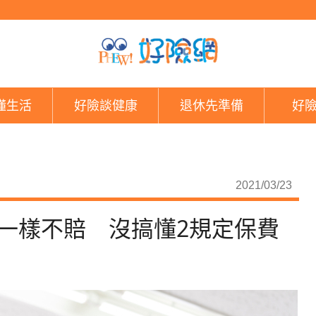
小心踩雷！帶病投保過
懂生活
好險談健康
退休先準備
好
2021/03/23
一樣不賠 沒搞懂2規定保費