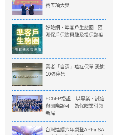
賽五項大獎
好險網，準客戶生態圈 - 預
測保戶保險興趣及投保熱度
業者「自清」癌症保單 恐逾
10張停售
FChFP授證 以專業、誠信
與國際認可 為保險業引領
新局
台灣連續六年榮登APFinSA