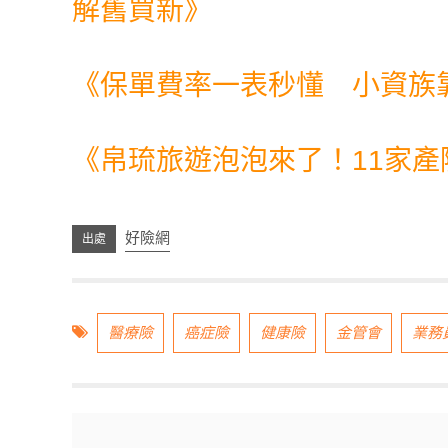
解舊買新
》
《
保單費率一表秒懂 小資族
《
帛琉旅遊泡泡來了！11家產
好險網
醫療險
癌症險
健康險
金管會
業務