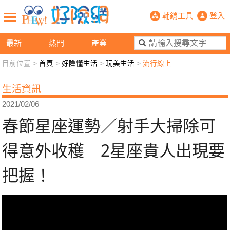
春節星座運勢／射手大掃除可得意外收
輔銷工具
登入
最新
熱門
產業
目前位置 >
首頁
>
好險懂生活
>
玩美生活
>
流行線上
新聞觀點
業務交流
好險懂生活
好險談健康
生活資訊
退休先準備
好險學堂
輔銷工具
活動專區
2021/02/06
春節星座運勢／射手大掃除可
得意外收穫 2星座貴人出現要
把握！