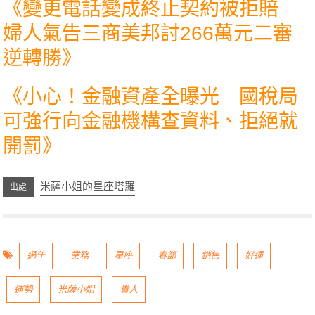
《
變更電話變成終止契約被拒賠
婦人氣告三商美邦討266萬元二審
逆轉勝
》
《
小心！金融資產全曝光 國稅局
可強行向金融機構查資料、拒絕就
開罰
》
米薩小姐的星座塔羅
過年
業務
星座
春節
銷售
好運
運勢
米薩小姐
貴人