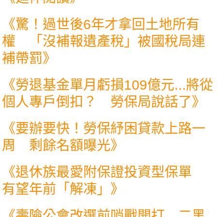
《
驚！過世後6年才拿回土地所有
權 「沒補報遺產稅」被國稅局連
補帶罰
》
《
勞退基金單月虧損109億元...將從
個人專戶倒扣？ 勞保局說話了
》
《
要辦要快！勞保紓困貸款上路一
周 剩餘名額曝光
》
《
退休族最愛附保證投資型保單
有望年前「解凍」
》
《
壽險公會改選前哨戰開打 二黑