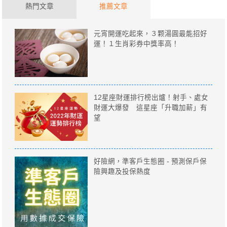
熱門文章
推薦文章
元宵開運吃起來，３颗湯圓最能招好
運！１生肖彩券中獎率高！
12星座財運排行榜出爐！射手、處女
財運大爆發 這星座「升職加薪」有
望
好險網，準客戶生態圈 - 預測保戶保
險興趣及投保熱度