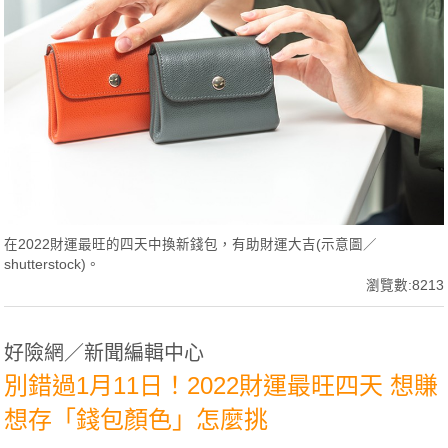
在2022財運最旺的四天中換新錢包，有助財運大吉(示意圖／
shutterstock)。
瀏覽數:8213
好險網／新聞編輯中心
別錯過1月11日！2022財運最旺四天 想賺
想存「錢包顏色」怎麼挑