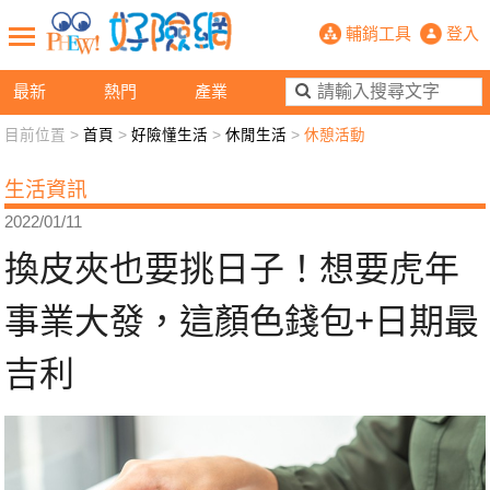
換皮夾也要挑日子！想要虎年事業大發
輔銷工具
登入
最新
熱門
產業
目前位置 >
首頁
>
好險懂生活
>
休閒生活
>
休憩活動
新聞觀點
業務交流
好險懂生活
好險談健康
生活資訊
退休先準備
好險學堂
輔銷工具
活動專區
2022/01/11
換皮夾也要挑日子！想要虎年
事業大發，這顏色錢包+日期最
吉利