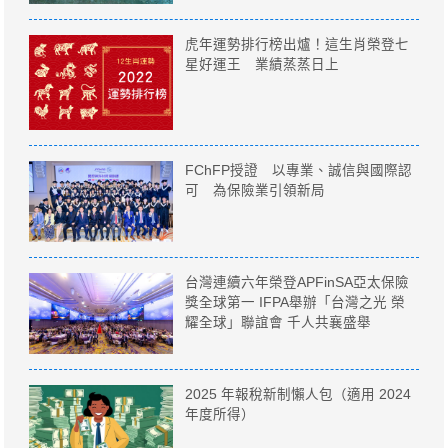
虎年運勢排行榜出爐！這生肖榮登七
星好運王 業績蒸蒸日上
FChFP授證 以專業、誠信與國際認
可 為保險業引領新局
台灣連續六年榮登APFinSA亞太保險
獎全球第一 IFPA舉辦「台灣之光 榮
耀全球」聯誼會 千人共襄盛舉
2025 年報稅新制懶人包（適用 2024
年度所得）