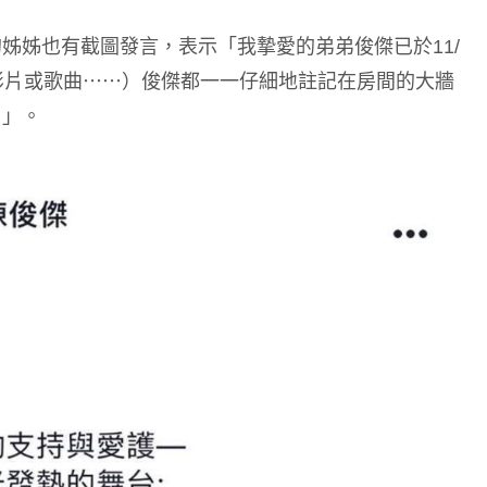
姊姊也有截圖發言，表示「我摯愛的弟弟俊傑已於11/
影片或歌曲⋯⋯）俊傑都一一仔細地註記在房間的大牆
了」。