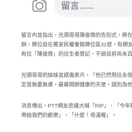
留言內並指出，光頭哥哥陳俊傑的告別式，將在
辦，牌位設在萬安民權會館牌位區31號，有網
有位「陳俊傑」的往生者登記，不過目前尚未
光頭哥哥的姊姊並感傷表示，「他已然飛往永
定是無憂無慮，最最開朗健康的天使，請別為
消息傳出，PTT網友悲痛大喊「RIP」、「今
帶給我們的歡樂」、「什麼！母湯喔」。