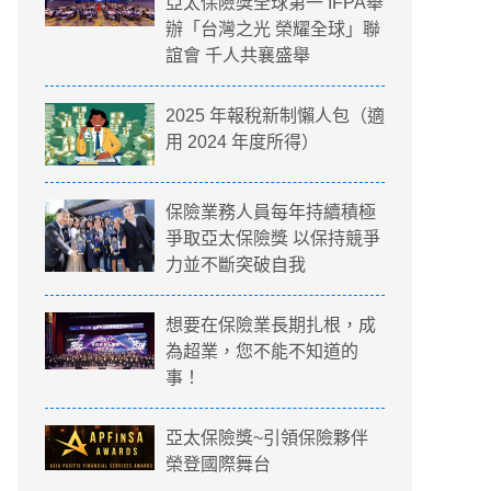
亞太保險獎全球第一 IFPA舉
辦「台灣之光 榮耀全球」聯
誼會 千人共襄盛舉
2025 年報稅新制懶人包（適
用 2024 年度所得）
保險業務人員每年持續積極
爭取亞太保險獎 以保持競爭
力並不斷突破自我
想要在保險業長期扎根，成
為超業，您不能不知道的
事！
亞太保險獎~引領保險夥伴
榮登國際舞台