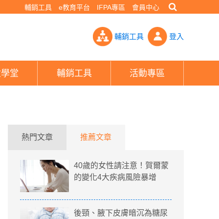
輔銷工具
e教育平台
IFPA專區
會員中心
頭哥哥驟逝 疑糖尿病致命- PHEW!好險網
輔銷工具
登入
險學堂
輔銷工具
活動專區
熱門文章
推薦文章
40歲的女性請注意！賀爾蒙
的變化4大疾病風險暴增
後頸、腋下皮膚暗沉為糖尿