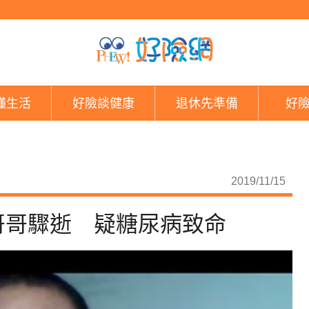
一句「母湯」爆紅！光
懂生活
好險談健康
退休先準備
好
2019/11/15
哥哥驟逝 疑糖尿病致命