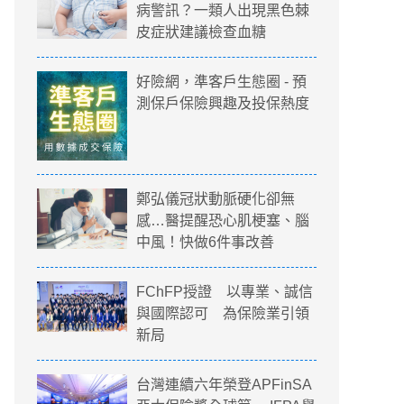
病警訊？一類人出現黑色棘
皮症狀建議檢查血糖
好險網，準客戶生態圈 - 預
測保戶保險興趣及投保熱度
鄭弘儀冠狀動脈硬化卻無
感…醫提醒恐心肌梗塞、腦
中風！快做6件事改善
FChFP授證 以專業、誠信
與國際認可 為保險業引領
新局
台灣連續六年榮登APFinSA