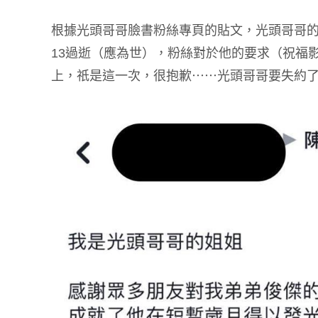
根據光頭哥哥臉書粉絲專頁的貼文，光頭哥哥的
13過逝（應為世），粉絲對於他的要求（祝福
上，祇是這一次，很抱歉⋯⋯光頭哥哥要失約