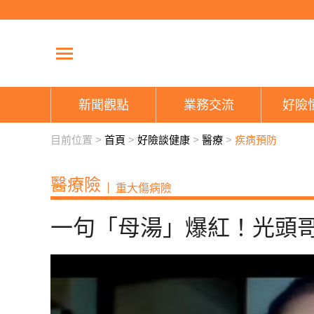
新聞觀點
業務交流
好險
目前位置 >
首頁
>
好險談健康
>
醫療
>
疾病預防
醫療險
重大傷病險
一句「母湯」爆紅！光頭