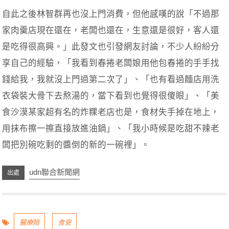
自此之後林智群再也沒上門消費，但他感嘆的說「不過那
家肉羹店現在還在，老闆也還在，生意還是很好，客人還
是吃得很高興。」此發文也引發網友討論，不少人紛紛分
享自己的經驗，「我看到春捲老闆娘用他包春捲的手手找
錢給我，我就沒上門過第二次了」、「也有看過麵店用洗
衣袋裝大骨下去熬湯的，當下看到也覺得很傻眼」、「美
食沙漠某家超有名的炸粿老店也是，食材失手掉在地上，
用抹布擦一擦直接放進油鍋」、「我小時候是吃甜不辣老
闆把別碗吃剩的醬倒的新的一碗裡」。
udn聯合新聞網
醫療險
食安