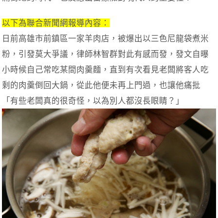
以下為聯合新聞網報導內容：
日前高雄市前鎮區一家羊肉店，被爆出以三色尼龍袋煮米
粉，引發莫大爭議，律師林智群對此有感而發，發文自曝
小時候自己常吃某間肉羹麵，直到有次看見老闆將客人吃
剩的肉羹倒回大鍋，從此他便未再上門過，也讓他痛批
「有些老闆真的很奇怪，以為別人都沒長眼睛？」