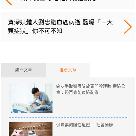
資深媒體人劉忠繼血癌病逝 醫曝「三大
類症狀」你不可不知
熱門文章
推薦文章
癌友爭取醫療險放寬門診理賠 壽險公
會：恐再掀防疫險亂象
保險業的隱性風險──社會通膨