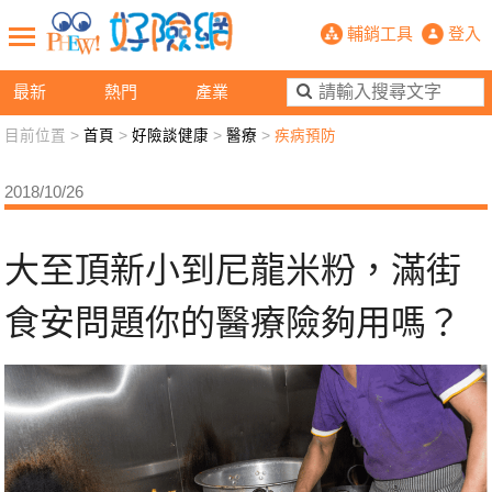
大至頂新小到尼龍米粉，滿街食安問題
輔銷工具
登入
最新
熱門
產業
目前位置 >
首頁
>
好險談健康
>
醫療
>
疾病預防
新聞觀點
業務交流
好險懂生活
好險談健康
2018/10/26
退休先準備
好險學堂
輔銷工具
活動專區
大至頂新小到尼龍米粉，滿街
食安問題你的醫療險夠用嗎？