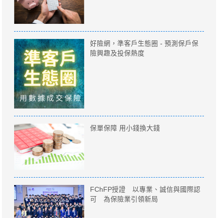
好險網，準客戶生態圈 - 預測保戶保
險興趣及投保熱度
保單保障 用小錢換大錢
FChFP授證 以專業、誠信與國際認
可 為保險業引領新局