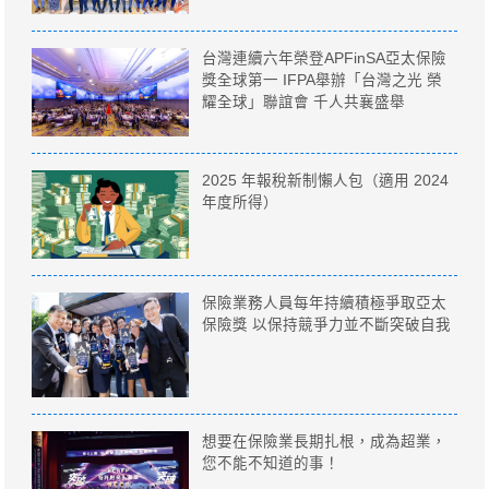
台灣連續六年榮登APFinSA亞太保險
獎全球第一 IFPA舉辦「台灣之光 榮
耀全球」聯誼會 千人共襄盛舉
2025 年報稅新制懶人包（適用 2024
年度所得）
保險業務人員每年持續積極爭取亞太
保險獎 以保持競爭力並不斷突破自我
想要在保險業長期扎根，成為超業，
您不能不知道的事！