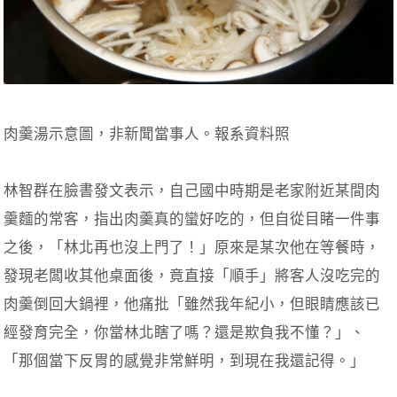
肉羹湯示意圖，非新聞當事人。報系資料照
林智群在臉書發文表示，自己國中時期是老家附近某間肉
羹麵的常客，指出肉羹真的蠻好吃的，但自從目睹一件事
之後，「林北再也沒上門了！」原來是某次他在等餐時，
發現老闆收其他桌面後，竟直接「順手」將客人沒吃完的
肉羹倒回大鍋裡，他痛批「雖然我年紀小，但眼睛應該已
經發育完全，你當林北瞎了嗎？還是欺負我不懂？」、
「那個當下反胃的感覺非常鮮明，到現在我還記得。」