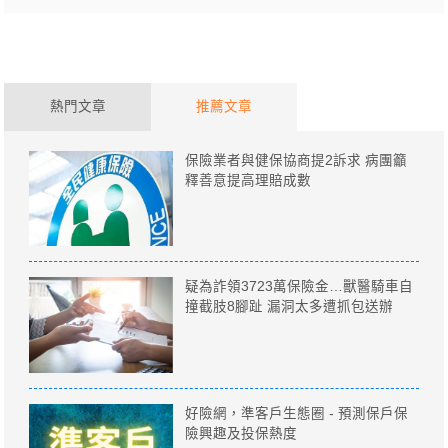
熱門文章
推薦文章
保險業者與健保協商提2訴求 病團籲
釋善意提高理賠成數
疑為詐領3723萬保險金…獸醫騎車自
撞截肢8腳趾 漏洞太多遭抓包送辦
好險網，準客戶生態圈 - 預測保戶保
險興趣及投保熱度