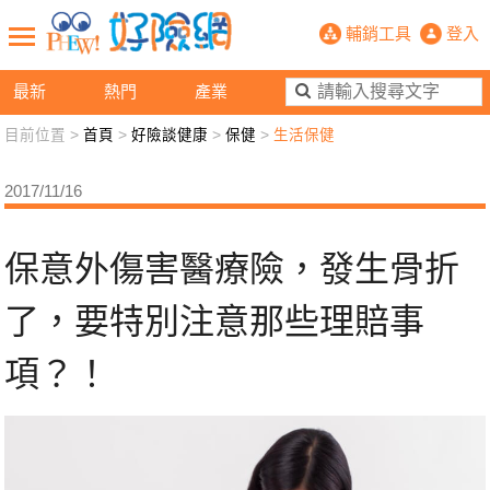
保意外傷害醫療險，發生骨折了，要特
輔銷工具
登入
最新
熱門
產業
目前位置 >
首頁
>
好險談健康
>
保健
>
生活保健
新聞觀點
業務交流
好險懂生活
好險談健康
2017/11/16
退休先準備
好險學堂
輔銷工具
活動專區
保意外傷害醫療險，發生骨折
了，要特別注意那些理賠事
項？！