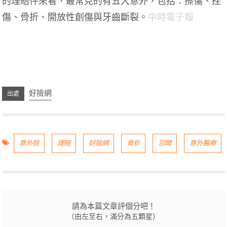
的理賠件來看，最常見的有五大意外，包括：擦傷、挫
傷、骨折、開放性創傷與牙齒斷裂。
中時電子報
好險網
意外險
理賠
好險網
骨折
羽聞
意外醫療
請為本篇文章評個分吧！
（由左至右，滿分為五顆星）