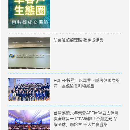
防疫險超額理賠 確定成絕響
FChFP授證 以專業、誠信與國際認
可 為保險業引領新局
台灣連續六年榮登APFinSA亞太保險
獎全球第一 IFPA舉辦「台灣之光 榮
耀全球」聯誼會 千人共襄盛舉