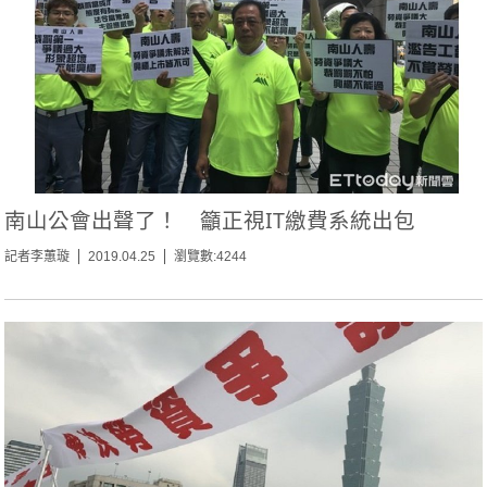
南山公會出聲了！ 籲正視IT繳費系統出包
記者李蕙璇
2019.04.25
瀏覽數:4244