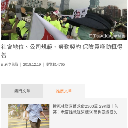
社會地位、公司規範、勞動契約 保險員嘆動輒得
咎
記者李蕙璇
2018.12.19
瀏覽數:4765
熱門文章
推薦文章
撞死林賢喜遭求償2300萬 29K騎士苦
笑：老百姓就賺這樣50萬也要繳很久