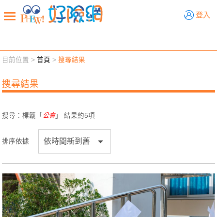
好險網
登入
目前位置 >
首頁
>
搜尋結果
新聞觀點
業務交流
好險懂生活
好險談健康
搜尋結果
退休先準備
好險學堂
輔銷工具
活動專區
搜尋：標籤「
公會
」 結果約
5
項
排序依據