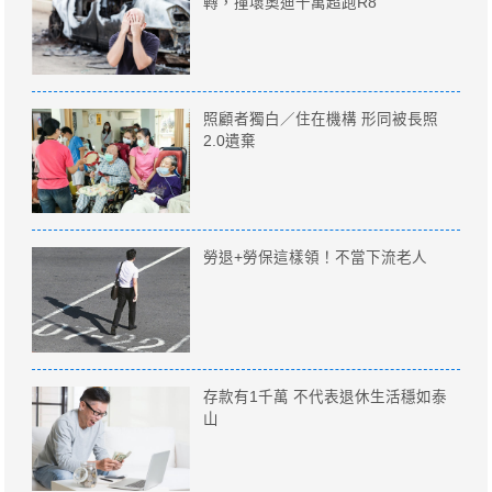
轉，撞壞奧迪千萬超跑R8
照顧者獨白／住在機構 形同被長照
2.0遺棄
勞退+勞保這樣領！不當下流老人
存款有1千萬 不代表退休生活穩如泰
山