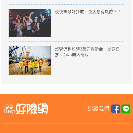
夜夜笙歌好狂放，夜店咖有風險？！
沒勞保也能領3萬元救助金 從寛認
定、24小時內發放
追蹤我們