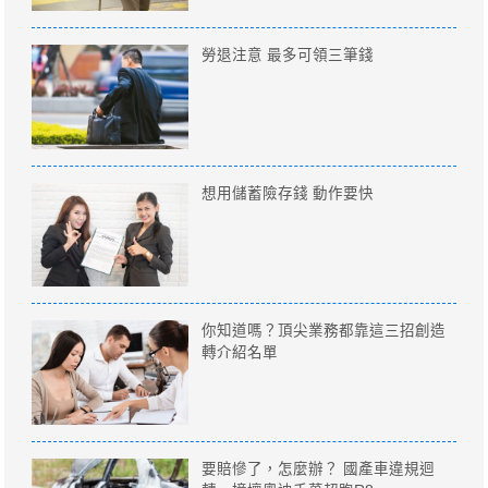
勞退注意 最多可領三筆錢
想用儲蓄險存錢 動作要快
你知道嗎？頂尖業務都靠這三招創造
轉介紹名單
要賠慘了，怎麼辦？ 國產車違規迴