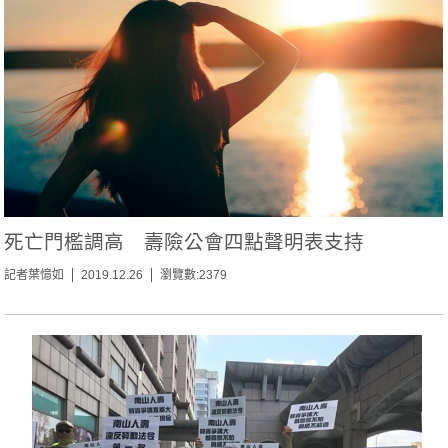
死亡門檻調高 壽險公會四點聲明表支持
記者葉憶如
2019.12.26
瀏覽數:2379