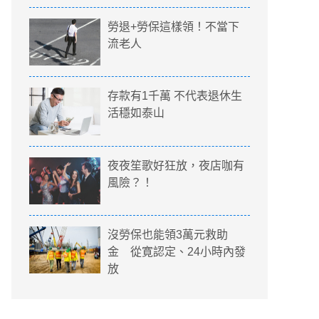
勞退+勞保這樣領！不當下
流老人
存款有1千萬 不代表退休生
活穩如泰山
夜夜笙歌好狂放，夜店咖有
風險？！
沒勞保也能領3萬元救助
金 從寛認定、24小時內發
放