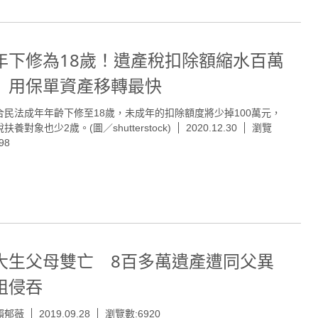
年下修為18歲！遺產稅扣除額縮水百萬
 用保單資產移轉最快
合民法成年年齡下修至18歲，未成年的扣除額度將少掉100萬元，
扶養對象也少2歲。(圖／shutterstock)
2020.12.30
瀏覽
98
大生父母雙亡 8百多萬遺產遭同父異
姐侵吞
賴郁薇
2019.09.28
瀏覽數:6920