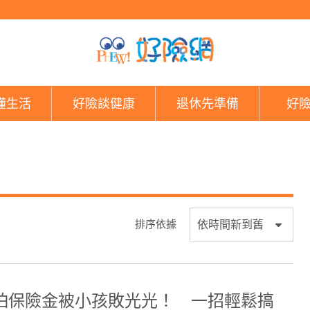
好險網
懂生活
好險談健康
退休先準備
好
排序依據
怕保險金被小孩敗光光！ 一招輕鬆搞