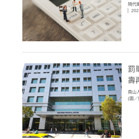
隔代繼
202
罰
壽
南山
(圖／