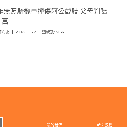
年無照騎機車撞傷阿公截肢 父母判賠
1萬
邵心杰
2018.11.22
瀏覽數:2456
關於我們
新聞觀點