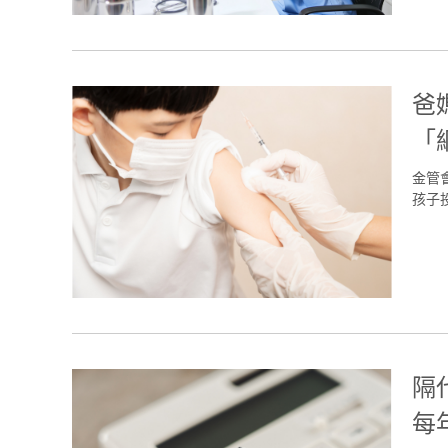
爸
「
金管
孩子投
隔
每