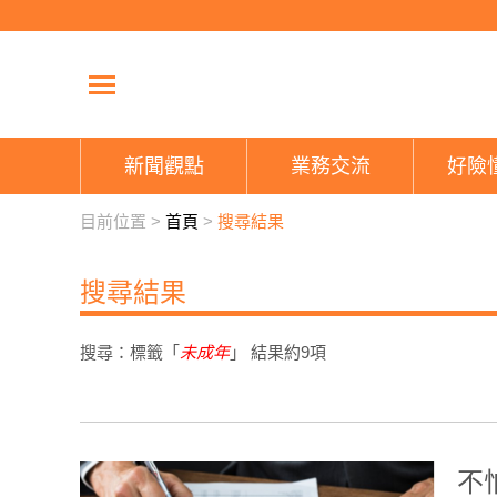
新聞觀點
業務交流
好險
目前位置 >
首頁
>
搜尋結果
搜尋結果
搜尋：標籤「
未成年
」 結果約
9
項
不