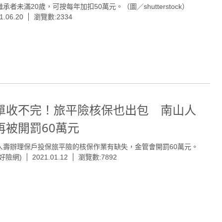
承者未滿20歲，可按每年加扣50萬元。（圖／shutterstock）
1.06.20
瀏覽數:2334
單收不完！旅平險核保也出包 南山人
再被開罰60萬元
人壽辦理保戶投保旅平險的核保作業有缺失，金管會開罰60萬元。
好險網)
2021.01.12
瀏覽數:7892