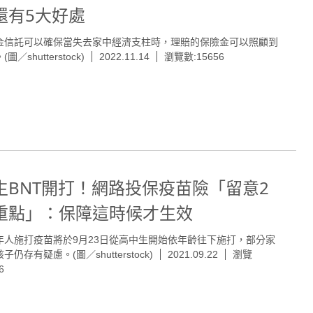
還有5大好處
金信託可以確保當失去家中經濟支柱時，理賠的保險金可以照顧到
圖／shutterstock)
2022.11.14
瀏覽數:15656
生BNT開打！網路投保疫苗險「留意2
重點」：保障這時候才生效
年人施打疫苗將於9月23日從高中生開始依年齡往下施打，部分家
子仍存有疑慮。(圖／shutterstock)
2021.09.22
瀏覽
6