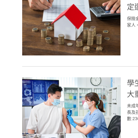
定
保險
家人。(
學
大
未成
長及孩
數:23