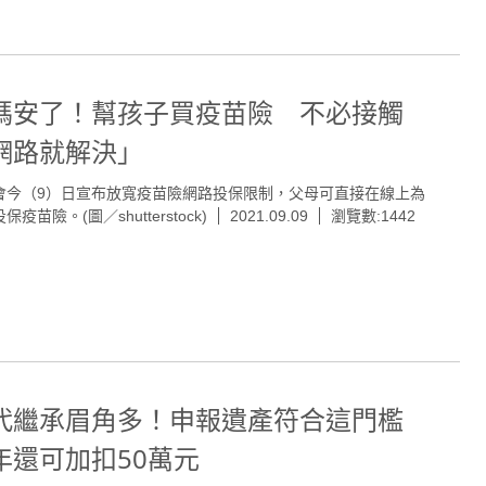
媽安了！幫孩子買疫苗險 不必接觸
網路就解決」
會今（9）日宣布放寬疫苗險網路投保限制，父母可直接在線上為
保疫苗險。(圖／shutterstock)
2021.09.09
瀏覽數:1442
代繼承眉角多！申報遺產符合這門檻
年還可加扣50萬元