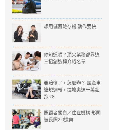
想用儲蓄險存錢 動作要快
你知道嗎？頂尖業務都靠這
三招創造轉介紹名單
要賠慘了，怎麼辦？ 國產車
違規迴轉，撞壞奧迪千萬超
跑R8
照顧者獨白／住在機構 形同
被長照2.0遺棄