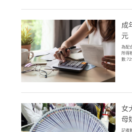
成
元
為配
所得稅
數:72
女
母
記者