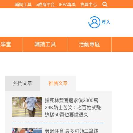
輔銷工具
e教育平台
IFPA專區
會員中心
登入
險學堂
輔銷工具
活動專區
熱門文章
推薦文章
撞死林賢喜遭求償2300萬
29K騎士苦笑：老百姓就賺
這樣50萬也要繳很久
勞退注意 最多可領三筆錢