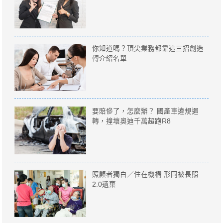
你知道嗎？頂尖業務都靠這三招創造
轉介紹名單
要賠慘了，怎麼辦？ 國產車違規迴
轉，撞壞奧迪千萬超跑R8
照顧者獨白／住在機構 形同被長照
2.0遺棄