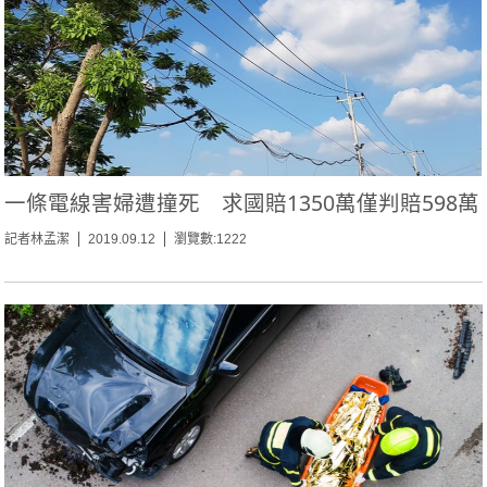
一條電線害婦遭撞死 求國賠1350萬僅判賠598萬
記者林孟潔
2019.09.12
瀏覽數:1222