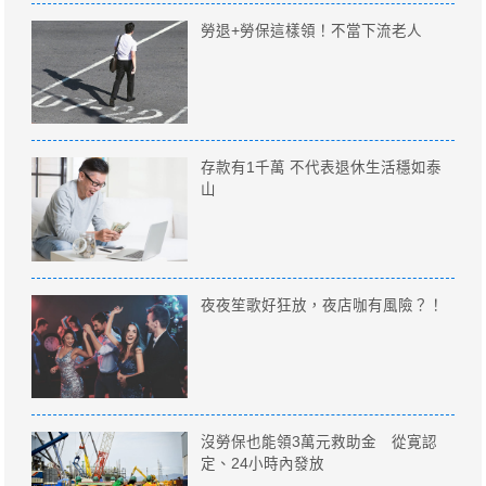
勞退+勞保這樣領！不當下流老人
存款有1千萬 不代表退休生活穩如泰
山
夜夜笙歌好狂放，夜店咖有風險？！
沒勞保也能領3萬元救助金 從寛認
定、24小時內發放