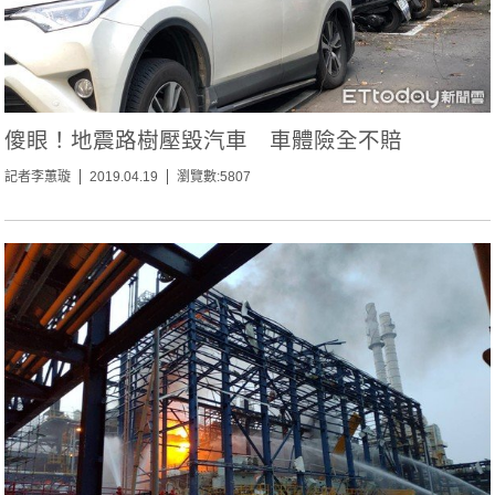
傻眼！地震路樹壓毀汽車 車體險全不賠
記者李蕙璇
2019.04.19
瀏覽數:5807