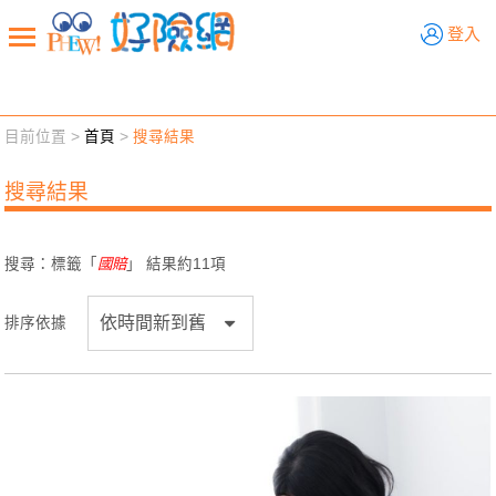
好險網
登入
目前位置 >
首頁
>
搜尋結果
新聞觀點
業務交流
好險懂生活
好險談健康
搜尋結果
退休先準備
好險學堂
輔銷工具
活動專區
搜尋：標籤「
國賠
」 結果約
11
項
排序依據