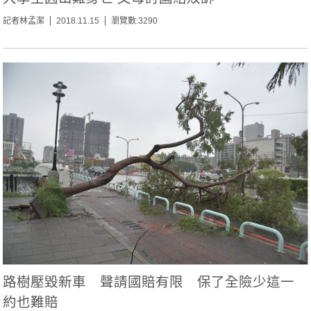
記者林孟潔
2018.11.15
瀏覽數:3290
路樹壓毀新車 聲請國賠有限 保了全險少這一
約也難賠