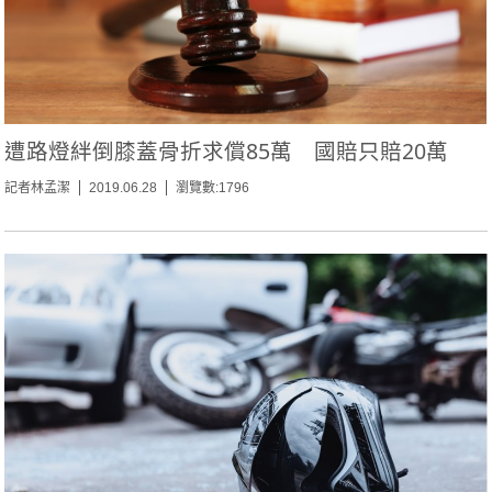
遭路燈絆倒膝蓋骨折求償85萬 國賠只賠20萬
記者林孟潔
2019.06.28
瀏覽數:1796