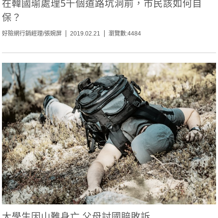
在韓國瑜處理5千個道路坑洞前，市民該如何自
保？
好險網行銷經理/張婉屏
2019.02.21
瀏覽數:4484
大學生因山難身亡 父母討國賠敗訴