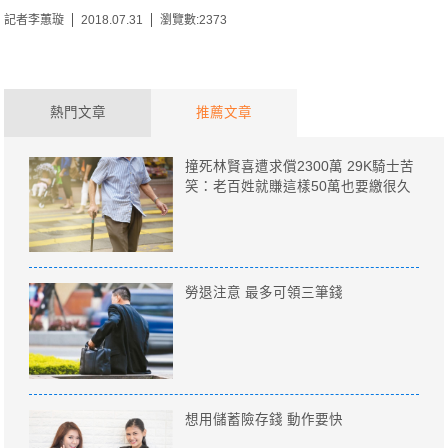
記者李蕙璇
2018.07.31
瀏覽數:2373
熱門文章
推薦文章
撞死林賢喜遭求償2300萬 29K騎士苦
笑：老百姓就賺這樣50萬也要繳很久
勞退注意 最多可領三筆錢
想用儲蓄險存錢 動作要快