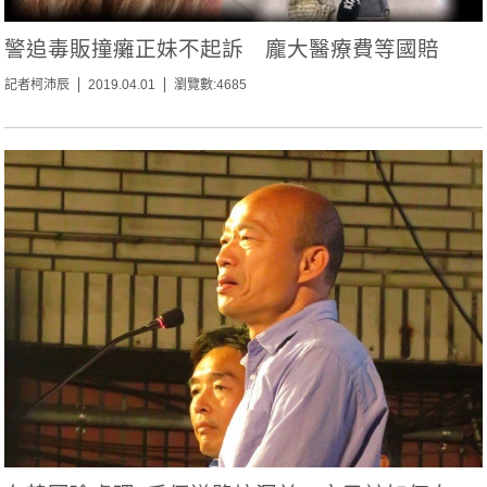
警追毒販撞癱正妹不起訴 龐大醫療費等國賠
記者柯沛辰
2019.04.01
瀏覽數:4685