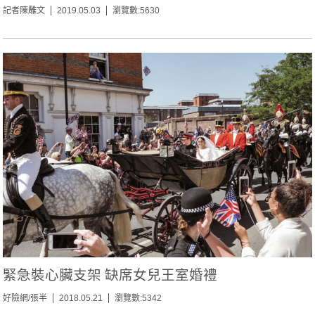
記者陳雕文
2019.05.03
瀏覽數:5630
緊急裝心臟支架 缺席女兒王室婚禮
好險網/張半
2018.05.21
瀏覽數:5342