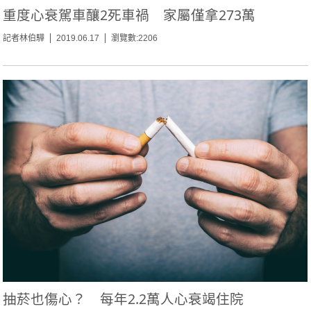
重度心衰駕車釀2死車禍 家屬僅拿273萬
記者林伯驊
2019.06.17
瀏覽數:2206
抽菸也傷心？ 每年2.2萬人心衰竭住院