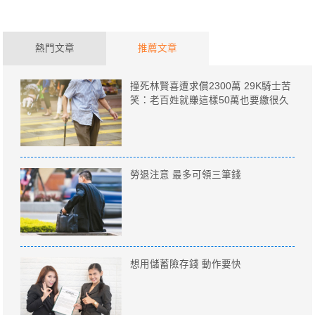
熱門文章
推薦文章
撞死林賢喜遭求償2300萬 29K騎士苦
笑：老百姓就賺這樣50萬也要繳很久
勞退注意 最多可領三筆錢
想用儲蓄險存錢 動作要快