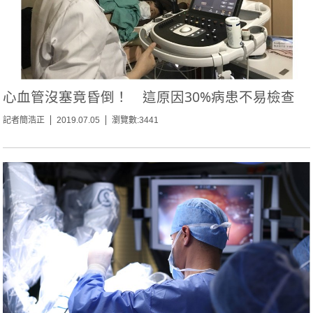
心血管沒塞竟昏倒！ 這原因30%病患不易檢查
記者簡浩正
2019.07.05
瀏覽數:3441