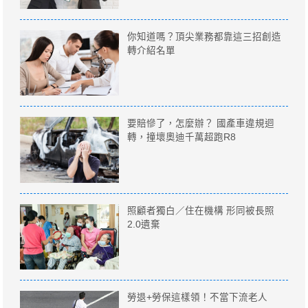
你知道嗎？頂尖業務都靠這三招創造
轉介紹名單
要賠慘了，怎麼辦？ 國產車違規迴
轉，撞壞奧迪千萬超跑R8
照顧者獨白／住在機構 形同被長照
2.0遺棄
勞退+勞保這樣領！不當下流老人