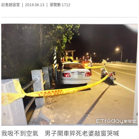
記者趙容萱
2019.06.13
瀏覽數:1712
我吸不到空氣 男子開車猝死老婆敲窗哭喊