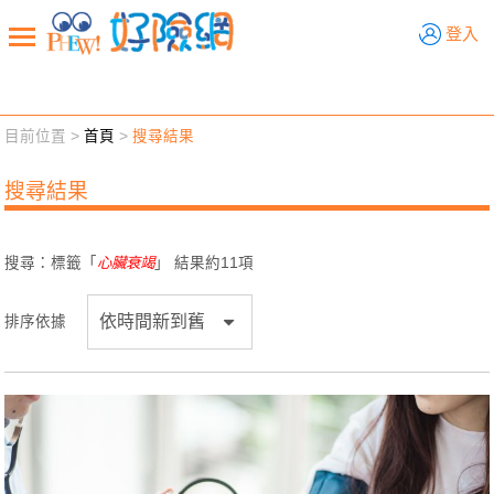
好險網
登入
目前位置 >
首頁
>
搜尋結果
新聞觀點
業務交流
好險懂生活
好險談健康
搜尋結果
退休先準備
好險學堂
輔銷工具
活動專區
搜尋：標籤「
心臟衰竭
」 結果約
11
項
排序依據