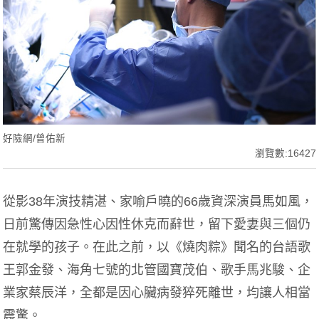
好險網/曾佑新
瀏覽數:16427
從影38年演技精湛、家喻戶曉的66歲資深演員馬如風，
日前驚傳因急性心因性休克而辭世，留下愛妻與三個仍
在就學的孩子。在此之前，以《燒肉粽》聞名的台語歌
王郭金發、海角七號的北管國寶茂伯、歌手馬兆駿、企
業家蔡辰洋，全都是因心臟病發猝死離世，均讓人相當
震驚。