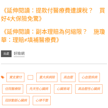
《延伸閱讀：
提款付醫療費遭課稅？ 買
好4大保險免驚
》
《延伸閱讀：
副本理賠為何縮限？ 施瓊
華：理賠≠填補醫療費
》
好險網
實支實付
重大疾病險
高血壓
心血管疾病
住院醫療險
先天性心臟病
心臟衰竭
高血壓性心臟病
冠狀動脈心臟病
心律不整