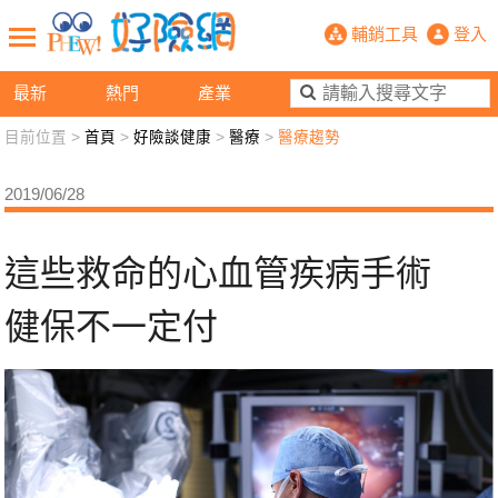
這些救命的心血管疾病手術 健保不一
輔銷工具
登入
最新
熱門
產業
目前位置 >
首頁
>
好險談健康
>
醫療
>
醫療趨勢
新聞觀點
業務交流
好險懂生活
好險談健康
2019/06/28
退休先準備
好險學堂
輔銷工具
活動專區
這些救命的心血管疾病手術
健保不一定付