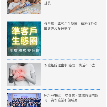
計獎
好險網，準客戶生態圈 - 預測保戶保
險興趣及投保熱度
保險拒賠理由多 癌友：快活不下去
FChFP授證 以專業、誠信與國際認
可 為保險業引領新局