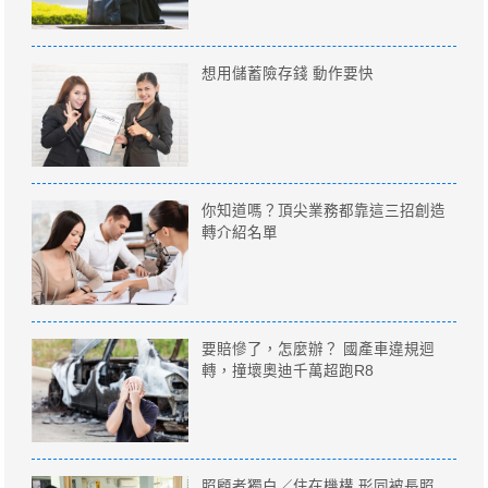
想用儲蓄險存錢 動作要快
你知道嗎？頂尖業務都靠這三招創造
轉介紹名單
要賠慘了，怎麼辦？ 國產車違規迴
轉，撞壞奧迪千萬超跑R8
照顧者獨白／住在機構 形同被長照