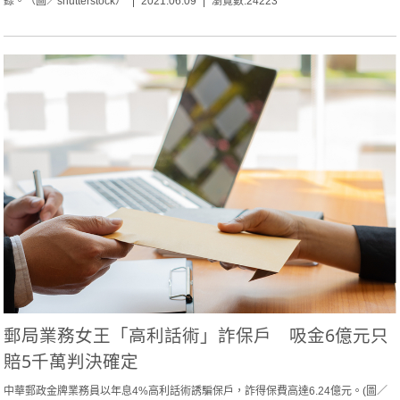
錄。（圖／shutterstock）
2021.06.09
瀏覽數:24223
郵局業務女王「高利話術」詐保戶 吸金6億元只
賠5千萬判決確定
中華郵政金牌業務員以年息4%高利話術誘騙保戶，詐得保費高達6.24億元。(圖／