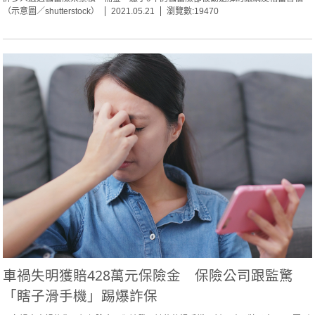
（示意圖／shutterstock）
2021.05.21
瀏覽數:19470
車禍失明獲賠428萬元保險金 保險公司跟監驚
「瞎子滑手機」踢爆詐保