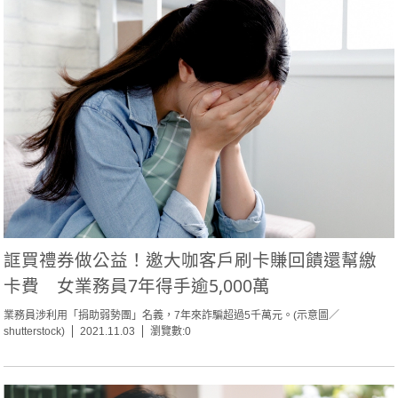
誆買禮券做公益！邀大咖客戶刷卡賺回饋還幫繳
卡費 女業務員7年得手逾5,000萬
業務員涉利用「捐助弱勢團」名義，7年來詐騙超過5千萬元。(示意圖／
shutterstock)
2021.11.03
瀏覽數:0