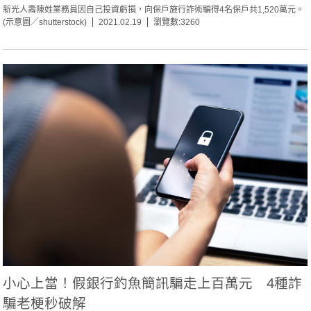
新光人壽陳姓業務員因自己投資虧損，向保戶施行詐術騙得4名保戶共1,520萬元。
(示意圖／shutterstock)
2021.02.19
瀏覽數:3260
小心上當！假銀行釣魚簡訊騙走上百萬元 4種詐
騙老梗秒破解