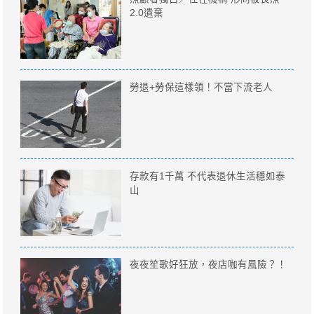
2.0遺棄
勞退+勞保這樣領！不當下流老人
存款有1千萬 不代表退休生活穩如泰
山
夜夜笙歌好狂放，夜店咖有風險？！