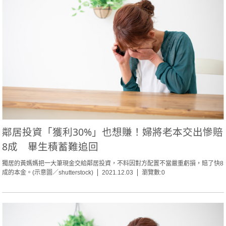
鄰居投資「獲利30%」也想賺！婦將老本交出慘賠
8成 畢生積蓄難追回
獨居的黃媽媽把一大筆現金交給鄰居投資，不料因對方配置不當嚴重虧損，賠了快8
成的本金。(示意圖／shutterstock)
2021.12.03
瀏覽數:0