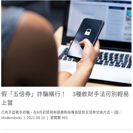
假「五倍券」詐騙橫行！ 3種斂財手法可別輕易
上當
已有歹徒著手詐騙，在8月初發現有臉書粉絲專頁提到五倍券兌換方式。(圖／
shutterstock)
2021.09.10
瀏覽數:991