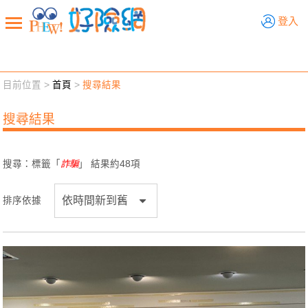
好險網
登入
目前位置 >
首頁
>
搜尋結果
新聞觀點
業務交流
好險懂生活
好險談健康
搜尋結果
退休先準備
好險學堂
輔銷工具
活動專區
搜尋：標籤「
詐騙
」 結果約
48
項
排序依據