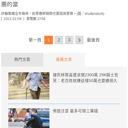
團的當
詐騙集團全年無休，民眾春節期間也要提高警覺。(圖／shutterstock)
2021.02.09
瀏覽數:3768
第一頁
1
2
3
最後頁
熱門文章
推薦文章
撞死林賢喜遭求償2300萬 29K騎士苦
笑：老百姓就賺這樣50萬也要繳很久
勞退注意 最多可領三筆錢