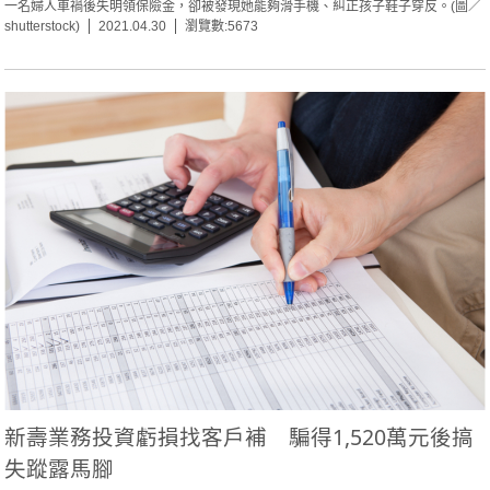
一名婦人車禍後失明領保險金，卻被發現她能夠滑手機、糾正孩子鞋子穿反。(圖／
shutterstock)
2021.04.30
瀏覽數:5673
新壽業務投資虧損找客戶補 騙得1,520萬元後搞
失蹤露馬腳