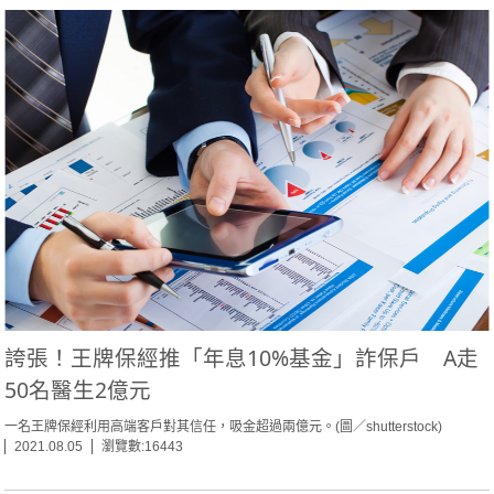
誇張！王牌保經推「年息10%基金」詐保戶 A走
50名醫生2億元
一名王牌保經利用高端客戶對其信任，吸金超過兩億元。(圖／shutterstock)
2021.08.05
瀏覽數:16443