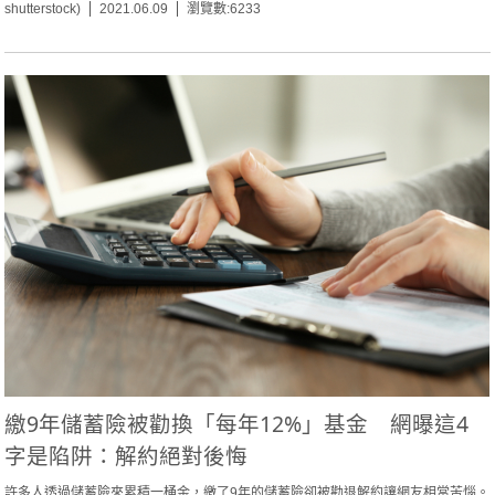
shutterstock)
2021.06.09
瀏覽數:6233
繳9年儲蓄險被勸換「每年12%」基金 網曝這4
字是陷阱：解約絕對後悔
許多人透過儲蓄險來累積一桶金，繳了9年的儲蓄險卻被勸退解約讓網友相當苦惱。