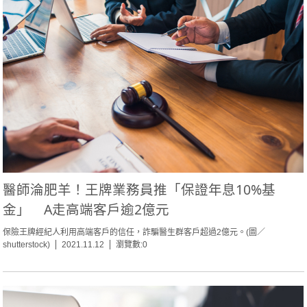
醫師淪肥羊！王牌業務員推「保證年息10%基
金」 A走高端客戶逾2億元
保險王牌經紀人利用高端客戶的信任，詐騙醫生群客戶超過2億元。(圖／
shutterstock)
2021.11.12
瀏覽數:0