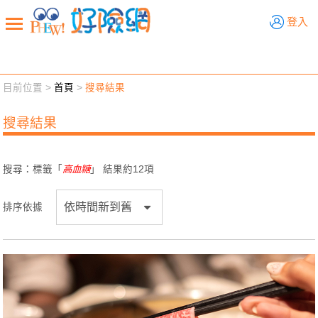
好險網
登入
目前位置 >
首頁
>
搜尋結果
新聞觀點
業務交流
好險懂生活
好險談健康
搜尋結果
退休先準備
好險學堂
輔銷工具
活動專區
搜尋：標籤「
高血糖
」 結果約
12
項
排序依據