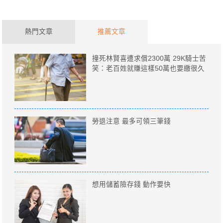
熱門文章
推薦文章
撞死林賢喜遭求償2300萬 29K騎士苦
笑：老百姓就賺這樣50萬也要繳很久
勞退注意 最多可領三筆錢
想用儲蓄險存錢 動作要快