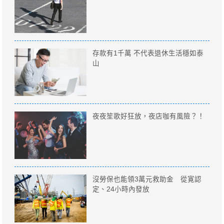
存款有1千萬 不代表退休生活穩如泰
山
夜夜笙歌好狂放，夜店咖有風險？！
沒勞保也能領3萬元救助金 從寛認
定、24小時內發放