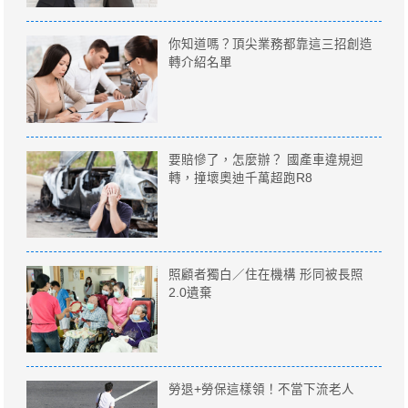
你知道嗎？頂尖業務都靠這三招創造
轉介紹名單
要賠慘了，怎麼辦？ 國產車違規迴
轉，撞壞奧迪千萬超跑R8
照顧者獨白／住在機構 形同被長照
2.0遺棄
勞退+勞保這樣領！不當下流老人