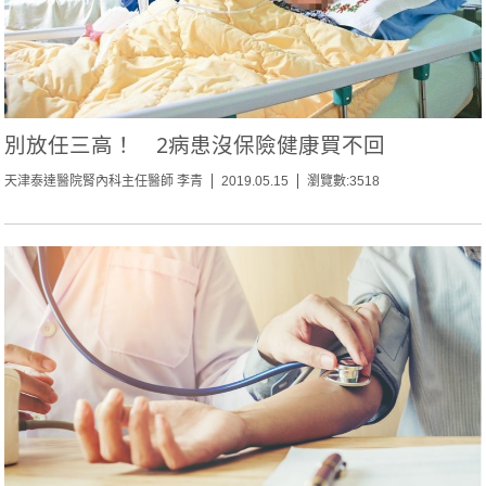
別放任三高！ 2病患沒保險健康買不回
天津泰達醫院腎內科主任醫師 李青
2019.05.15
瀏覽數:3518