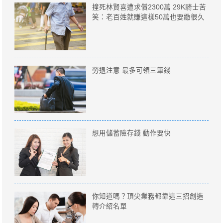
撞死林賢喜遭求償2300萬 29K騎士苦
笑：老百姓就賺這樣50萬也要繳很久
勞退注意 最多可領三筆錢
想用儲蓄險存錢 動作要快
你知道嗎？頂尖業務都靠這三招創造
轉介紹名單