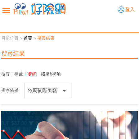
好險網
登入
目前位置 >
首頁
>
搜尋結果
新聞觀點
業務交流
好險懂生活
好險談健康
搜尋結果
退休先準備
好險學堂
輔銷工具
活動專區
搜尋：標籤「
考核
」 結果約
8
項
排序依據