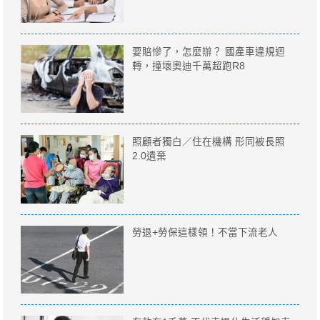
要賠慘了，怎麼辦？ 國產車違規迴
轉，撞壞奧迪千萬超跑R8
照顧者獨白／住在機構 形同被長照
2.0遺棄
勞退+勞保這樣領！不當下流老人