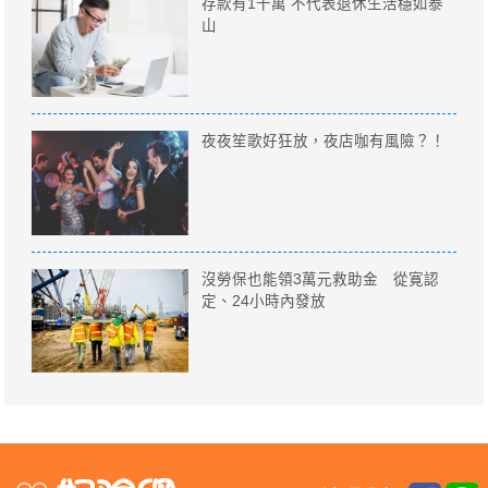
存款有1千萬 不代表退休生活穩如泰
山
夜夜笙歌好狂放，夜店咖有風險？！
沒勞保也能領3萬元救助金 從寛認
定、24小時內發放