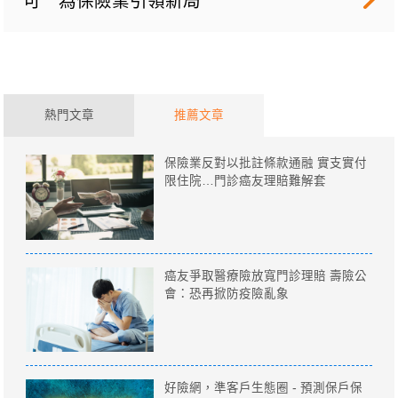
可 為保險業引領新局
熱門文章
推薦文章
保險業反對以批註條款通融 實支實付
限住院…門診癌友理賠難解套
癌友爭取醫療險放寬門診理賠 壽險公
會：恐再掀防疫險亂象
好險網，準客戶生態圈 - 預測保戶保