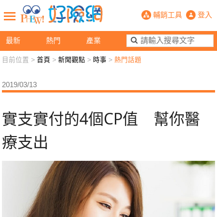
實支實付的4個CP值 幫你醫療支出-
輔銷工具
登入
最新
熱門
產業
目前位置 >
首頁
>
新聞觀點
>
時事
>
熱門話題
新聞觀點
業務交流
好險懂生活
好險談健康
2019/03/13
退休先準備
好險學堂
輔銷工具
活動專區
實支實付的4個CP值 幫你醫
療支出