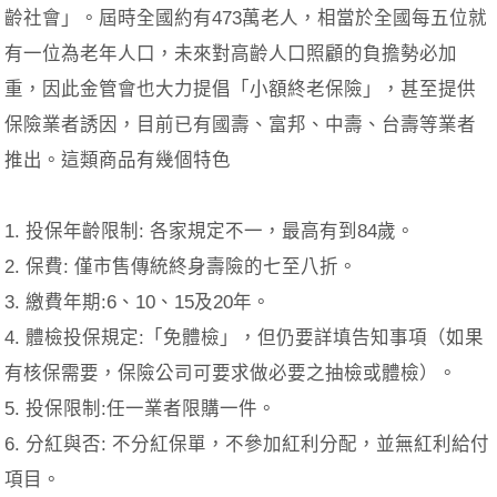
齡社會」。屆時全國約有473萬老人，相當於全國每五位就
有一位為老年人口，未來對高齡人口照顧的負擔勢必加
重，因此金管會也大力提倡「小額終老保險」，甚至提供
保險業者誘因，目前已
有國壽、富邦、中壽、台壽
等業者
推出。這類商品有幾個特色
1. 投保年齡限制: 各家規定不一，最高有到84歲。
2. 保費:
僅市售傳統終身壽險的七至八折
。
3. 繳費年期:6、10、15及20年。
4. 體檢投保規定:「免體檢」，但仍要詳填告知事項（如果
有核保需要，保險公司可要求做必要之抽檢或體檢）。
5. 投保限制:
任一業者限購一件
。
6. 分紅與否: 不分紅保單，不參加紅利分配，並無紅利給付
項目。