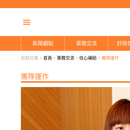
新聞觀點
業務交流
好險
目前位置 >
首頁
>
業務交流
>
信心補給
>
團隊運作
團隊運作