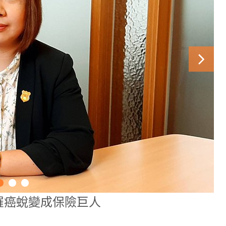
罹癌蛻變成保險巨人
一