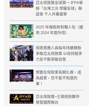
亞太保險獎全球第一 IFPA舉
辦「台灣之光 榮耀全球」聯
誼會 千人共襄盛舉
2025 年報稅新制懶人包（適
用 2024 年度所得）
保險業務人員每年持續積極
爭取亞太保險獎 以保持競爭
力並不斷突破自我
想要在保險業長期扎根，成
為超業，您不能不知道的
事！
亞太保險獎~引領保險夥伴
榮登國際舞台