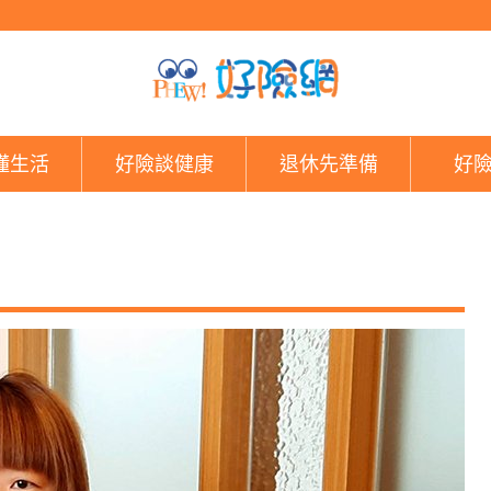
好險網
懂生活
好險談健康
退休先準備
好