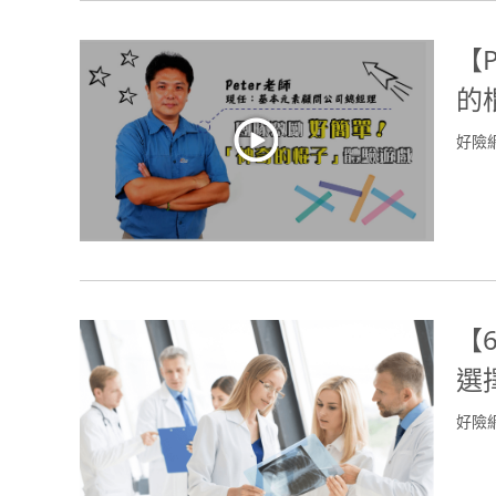
【
的
好險
【
選
好險