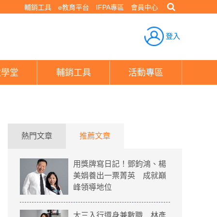
輔銷工具
e教育平台
IFPA專區
會員中心
登入
險學堂
輔銷工具
活動專區
熱門文章
推薦文章
用獎牌寫日記！鄧鈞鴻、楊
美娟養出一票菁英 成就巔
峰領導地位
大三入行還身兼數職 林彥