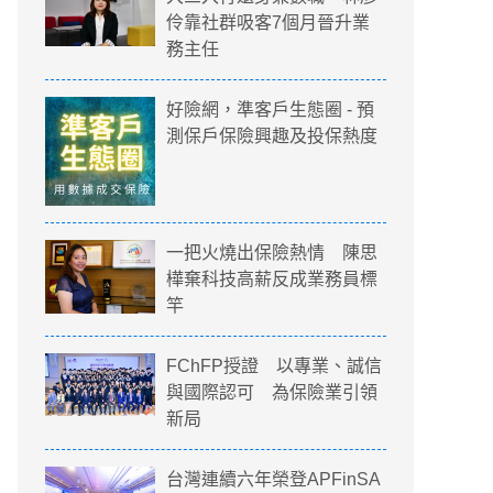
伶靠社群吸客7個月晉升業
務主任
好險網，準客戶生態圈 - 預
測保戶保險興趣及投保熱度
一把火燒出保險熱情 陳思
樺棄科技高薪反成業務員標
竿
FChFP授證 以專業、誠信
與國際認可 為保險業引領
新局
把火燒出保險熱情 陳思樺棄科技高薪反
台灣連續六年榮登APFinSA