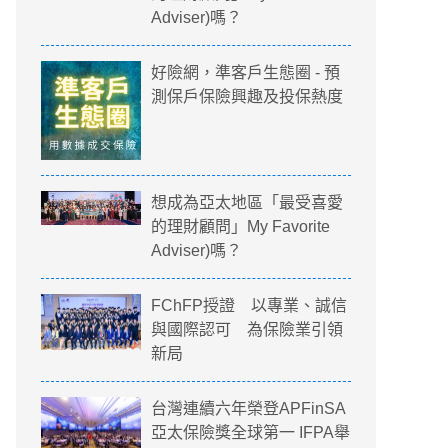
Adviser)嗎？
好險網，準客戶生態圈 - 預
測保戶保險興趣及投保熱度
想成為亞太地區「最受喜愛
的理財顧問」My Favorite
Adviser)嗎？
FChFP授證 以專業、誠信
與國際認可 為保險業引領
新局
台灣連續六年榮登APFinSA
亞太保險獎全球第一 IFPA舉