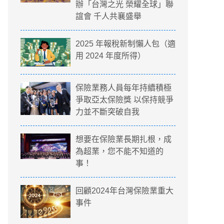
辦「台灣之光 榮耀全球」聯
誼會 千人共襄盛舉
2025 年報稅新制懶人包（適
用 2024 年度所得）
保險業務人員每年持續積極
爭取亞太保險獎 以保持競爭
力並不斷突破自我
想要在保險業長期扎根，成
為超業，您不能不知道的
事！
回顧2024年台灣保險業重大
事件