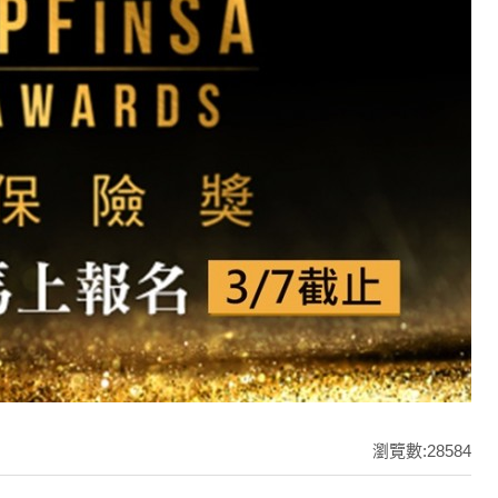
瀏覽數:28584