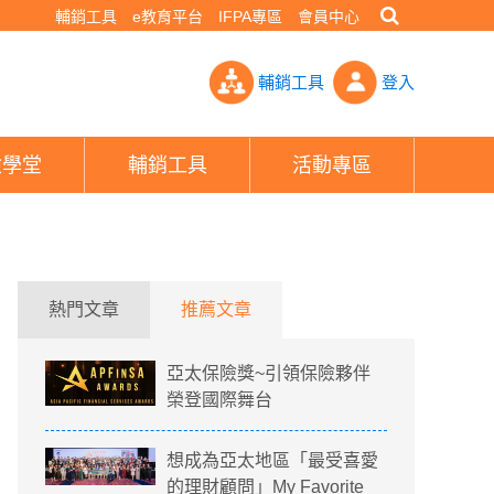
輔銷工具
e教育平台
IFPA專區
會員中心
、高品質的服務勳章！- PHEW!好險網
輔銷工具
登入
險學堂
輔銷工具
活動專區
熱門文章
推薦文章
亞太保險獎~引領保險夥伴
榮登國際舞台
想成為亞太地區「最受喜愛
的理財顧問」My Favorite