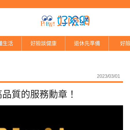
亞太保險獎是證明專業
懂生活
好險談健康
退休先準備
好
2023/03/01
高品質的服務勳章！