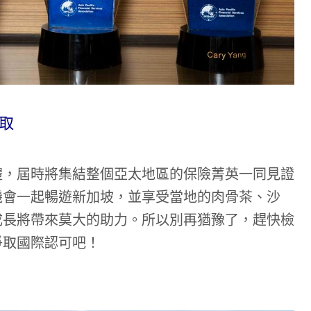
取
禮，屆時將集結整個亞太地區的保險菁英一同見證
機會一起暢遊新加坡，並享受當地的肉骨茶、沙
成長將帶來莫大的助力。所以別再猶豫了，趕快檢
爭取國際認可吧！